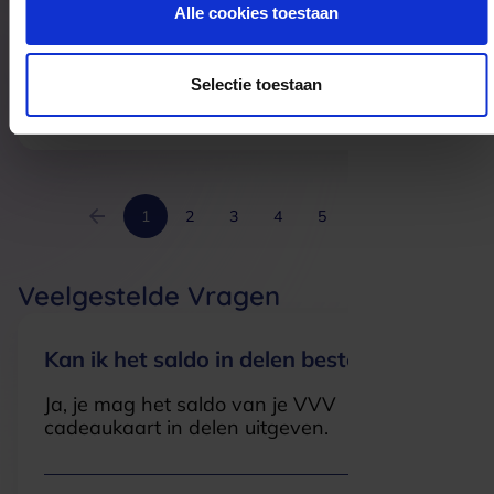
Alle cookies toestaan
Siebel Juweliers Leiden
Haarlemmerstraat 128
Selectie toestaan
2312GE
Leiden
1
2
3
4
5
6
Veelgestelde Vragen
Kan ik het saldo in delen besteden?
Ja, je mag het saldo van je VVV
cadeaukaart in delen uitgeven.