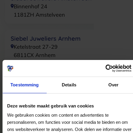
Binnenhof 24
1181ZH
Amstelveen
Siebel Juweliers Arnhem
Ketelstraat 27-29
6811CX
Arnhem
Siebel Juweliers Den Bosch
Toestemming
Details
Over
Markt 19
5211JV
's-Hertogenbosch
Deze website maakt gebruik van cookies
We gebruiken cookies om content en advertenties te
Siebel Juweliers Utrecht
personaliseren, om functies voor social media te bieden en om
Bakkerstraat 27-29
ons websiteverkeer te analyseren. Ook delen we informatie over