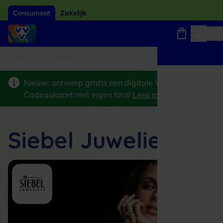
Consument
Zakelijk
ard van het jaar 2026
Winkels, webshops en uitjes
Keuze uit 18.000 locaties
Nieuw: ontwerp gratis een digitale VVV
Cadeaukaart met eigen foto!
Lees meer
>
Siebel Juweliers