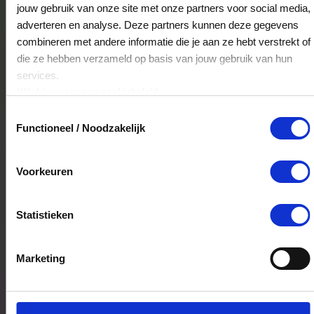
3511JV
UTRECHT
jouw gebruik van onze site met onze partners voor social media,
adverteren en analyse. Deze partners kunnen deze gegevens
combineren met andere informatie die je aan ze hebt verstrekt of
die ze hebben verzameld op basis van jouw gebruik van hun
Siebel Juweliers Groningen
services.
Herestraat 46
Klik
hier
voor ons cookiebeleid.
9711LK
Groningen
Toestemmingsselectie
Functioneel / Noodzakelijk
Siebel Juweliers Alkmaar
Voorkeuren
Langestraat 22
1811JG
Alkmaar
Statistieken
Siebel Juweliers Eindhoven
Marketing
Demer 4
5611AR
Eindhoven