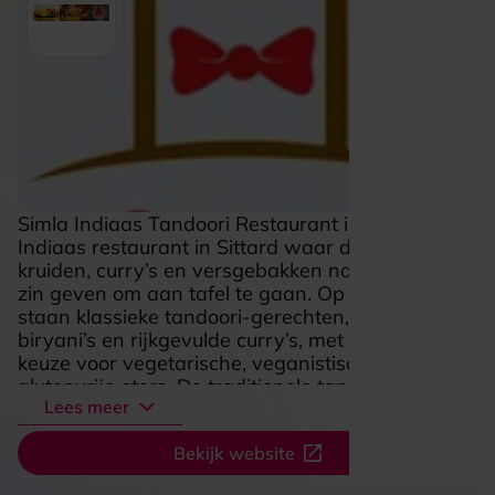
Simla Indiaas Tandoori Restaurant is een sfeervol
Indiaas restaurant in Sittard waar de geuren van
kruiden, curry’s en versgebakken naan je meteen
zin geven om aan tafel te gaan. Op het menu
staan klassieke tandoori-gerechten, aromatische
biryani’s en rijkgevulde curry’s, met ook volop
keuze voor vegetarische, veganistische en
glutenvrije eters. De traditionele tandoori-oven
Lees meer
geeft veel gerechten die kenmerkende volle
smaak, terwijl specialiteiten als Thali zorgen voor
Bekijk website
een gevarieerde en gezellige eetervaring. De
warme, gastvrije sfeer en de combinatie van