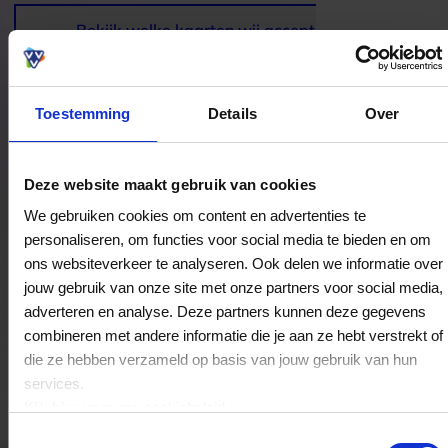
authentieke smaken en royale gerechten maken
Simla tot een fijne plek voor een ontspannen
Bekijk welke kaarten wij accepteren
diner met z’n tweeën, met familie of met
vrienden.
Toestemming
Details
Over
Bestedingslocaties
Deze website maakt gebruik van cookies
We gebruiken cookies om content en advertenties te
personaliseren, om functies voor social media te bieden en om
ons websiteverkeer te analyseren. Ook delen we informatie over
jouw gebruik van onze site met onze partners voor social media,
Simla Indiaas Tandoori Restaurant
adverteren en analyse. Deze partners kunnen deze gegevens
Stationsstraat 17
combineren met andere informatie die je aan ze hebt verstrekt of
6131AX
Sittard
die ze hebben verzameld op basis van jouw gebruik van hun
services.
Klik
hier
voor ons cookiebeleid.
Veelgestelde Vragen
Toestemmingsselectie