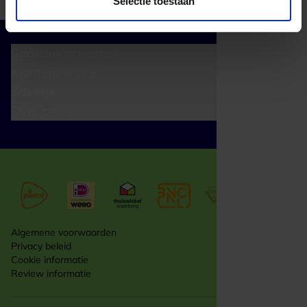
Selectie toestaan
Cadeaumomenten
Klantenservice
Zakelijk
Over ons
Algemene voorwaarden
Privacy beleid
Cookie informatie
Review informatie