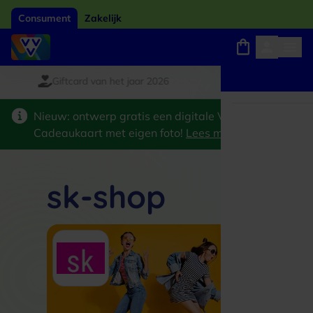
Consument
Zakelijk
Giftcard van het jaar 2026
Winkels, webshops en uitjes
Keuze uit 18.000 locaties
Nieuw: ontwerp gratis een digitale VVV
Cadeaukaart met eigen foto!
Lees meer
>
sk-shop