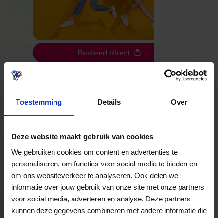
Besteed direct
Bekijk welke kaarten wij accepteren
Toestemming
Details
Over
Veelgestelde Vragen
Deze website maakt gebruik van cookies
We gebruiken cookies om content en advertenties te
Hoelang blijft mijn saldo geldig?
personaliseren, om functies voor social media te bieden en
Het volledige saldo op de VVV cadeaukaart
om ons websiteverkeer te analyseren. Ook delen we
is minimaal drie jaar geldig.
informatie over jouw gebruik van onze site met onze partners
voor social media, adverteren en analyse. Deze partners
kunnen deze gegevens combineren met andere informatie die