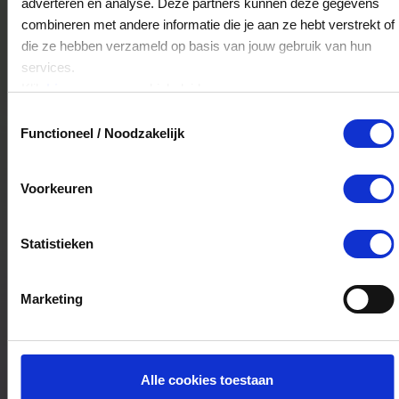
adverteren en analyse. Deze partners kunnen deze gegevens
Skins Amersfoort
combineren met andere informatie die je aan ze hebt verstrekt of
die ze hebben verzameld op basis van jouw gebruik van hun
Langestraat 38
services.
3811AH
Amersfoort
Klik
hier
voor ons cookiebeleid.
Toestemmingsselectie
Functioneel / Noodzakelijk
Skins Laren
Naarderstraat 17
Voorkeuren
1251AX
Laren
Statistieken
Skins Westfield mall of The Netherlands
Kornoelje 18
Marketing
2262AX
Leidschendam
Alle cookies toestaan
Skins Haarlem