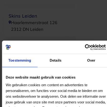
Skins Leiden
Haarlemmerstraat 126
2312 DN
Leiden
Skins Amstelveen
Rembrandthof 27-2
Toestemming
Details
Over
1181 ZL
Amstelveen
Deze website maakt gebruik van cookies
Skins Oosterbeek
We gebruiken cookies om content en advertenties te
Utrechtseweg 190
personaliseren, om functies voor social media te bieden en om
6862AW
Oosterbeek
ons websiteverkeer te analyseren. Ook delen we informatie over
jouw gebruik van onze site met onze partners voor social media,