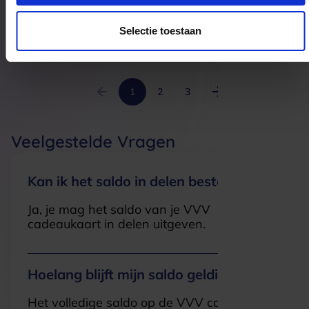
Zijlstraat 71
2011TL
Haarlem
Selectie toestaan
1
2
3
Veelgestelde Vragen
Kan ik het saldo in delen besteden?
Ja, je mag het saldo van je VVV
cadeaukaart in delen uitgeven.
Hoelang blijft mijn saldo geldig?
Het volledige saldo op de VVV cadeaukaart