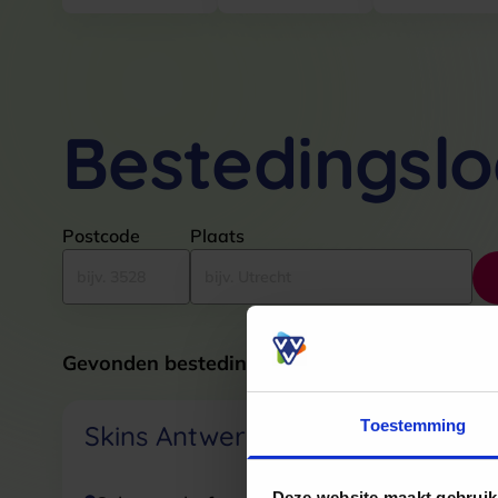
Bestedingslo
Postcode
Plaats
Gevonden bestedingslocaties
Toestemming
Skins Antwerpen
Skins
Deze website maakt gebruik