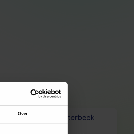
Over
n
Skins Oosterbeek