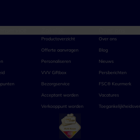
enservice
Zakelijk
Over ons
Productoverzicht
Over ons
Offerte aanvragen
Blog
en
Personaliseren
Nieuws
eid
VVV Giftbox
Persberichten
ppunten
Bezorgservice
FSC® Keurmerk
Acceptant worden
Vacatures
Verkooppunt worden
Toegankelijkheidsver