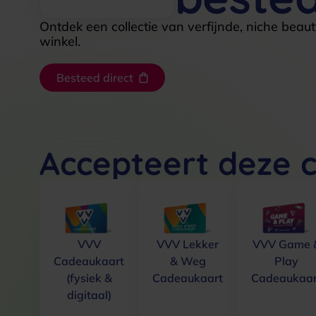
Ontdek een collectie van verfijnde, niche beau
winkel.
Besteed direct
Accepteert deze 
VVV
VVV Lekker
VVV Game 
Cadeaukaart
& Weg
Play
(fysiek &
Cadeaukaart
Cadeaukaar
digitaal)