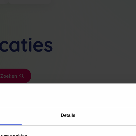
caties
Zoeken
Details
 Leiden
Skins Amstelvee
 van cookies