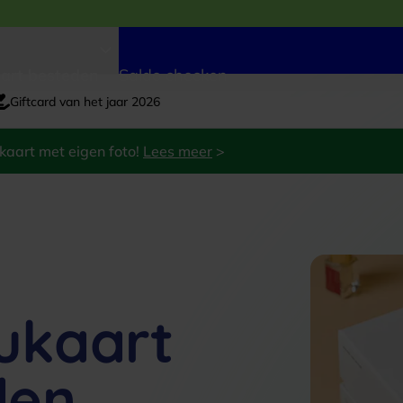
art besteden
Saldo checken
Giftcard van het jaar 2026
kaart met eigen foto!
Lees meer
>
ukaart
den