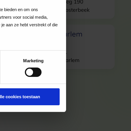
Utrechtseweg 190
6862AW
Oosterbeek
 te bieden en om ons
rtners voor social media,
e aan ze hebt verstrekt of die
all
Skins Haarlem
nds
Zijlstraat 71
am
2011TL
Haarlem
Marketing
lle cookies toestaan