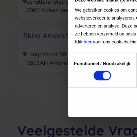
Schuttershofstraat 17
Haarl
2000
Antwerpen
2312
We gebruiken cookies om conten
websiteverkeer te analyseren. 
adverteren en analyse. Deze pa
Skins Amersfoort
Skins
ze hebben verzameld op basis 
Klik
hier
voor ons cookiebeleid
Langestraat 38
Naard
Toestemmingsselectie
3811AH
Amersfoort
1251
Functioneel / Noodzakelijk
Veelgestelde Vra