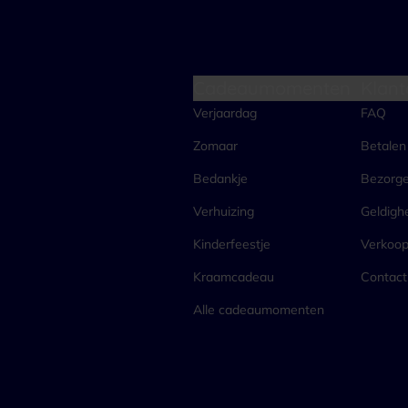
Cadeaumomenten
Klant
Verjaardag
FAQ
Zomaar
Betalen
Bedankje
Bezorg
Verhuizing
Geldigh
Kinderfeestje
Verkoo
Kraamcadeau
Contact
Alle cadeaumomenten