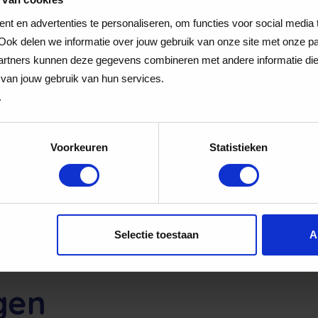
emmerstraat 126
Rembrandthof 27-2
 DN
Leiden
1181 ZL
Amstelveen
t en advertenties te personaliseren, om functies voor social media
Ook delen we informatie over jouw gebruik van onze site met onze pa
rtners kunnen deze gegevens combineren met andere informatie die j
 Laren
Skins Westfield m
van jouw gebruik van hun services.
.
of The Netherla
erstraat 17
Kornoelje 18
AX
Laren
2262AX
Leidschend
Voorkeuren
Statistieken
Vorige
1
2
3
Volgende
Selectie toestaan
A
gen