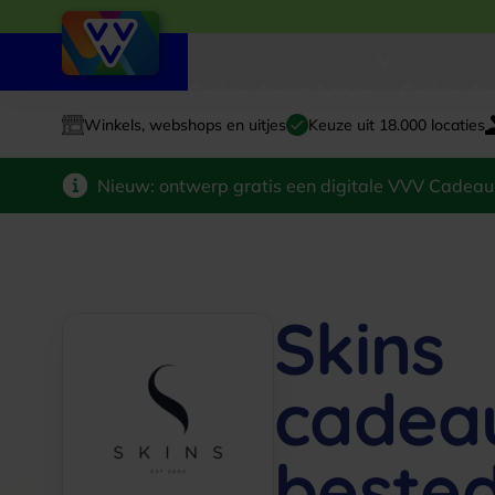
Cadeaukaart kopen
Cadeauka
Winkels, webshops en uitjes
Keuze uit 18.000 locaties
Nieuw: ontwerp gratis een digitale VVV Cadeau
Skins
cadea
beste