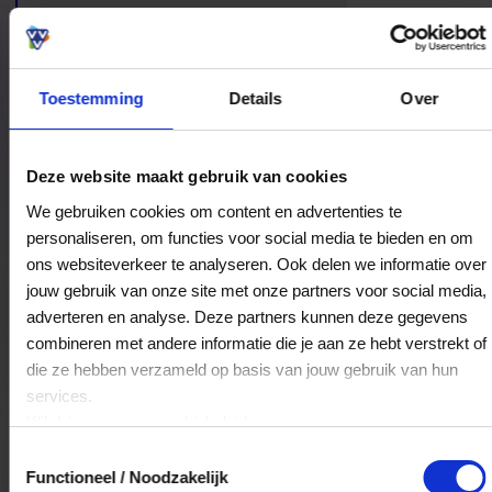
Toestemming
Details
Over
Bestedingslocaties
Deze website maakt gebruik van cookies
We gebruiken cookies om content en advertenties te
personaliseren, om functies voor social media te bieden en om
ons websiteverkeer te analyseren. Ook delen we informatie over
SLIJTERIJ BIJ MARCEL
jouw gebruik van onze site met onze partners voor social media,
Alteveerstraat 6
adverteren en analyse. Deze partners kunnen deze gegevens
7907AA
Hoogeveen
combineren met andere informatie die je aan ze hebt verstrekt of
die ze hebben verzameld op basis van jouw gebruik van hun
services.
Veelgestelde Vragen
Klik
hier
voor ons cookiebeleid.
Toestemmingsselectie
Kan ik het saldo in delen besteden?
Functioneel / Noodzakelijk