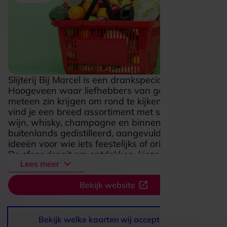
Slijterij Bij Marcel is een drankspeciaalzaak in
Hoogeveen waar liefhebbers van goede drank
meteen zin krijgen om rond te kijken. In de winkel
vind je een breed assortiment met speciaalbier,
wijn, whisky, champagne en binnen- en
buitenlands gedistilleerd, aangevuld met cadeau-
ideeën voor wie iets feestelijks of origineels zoekt.
De sfeer draait om ontdekken, kiezen en jezelf of
Lees meer
iemand anders verrassen met een mooie fles.
Dat maakt deze plek aantrekkelijk voor zowel
Bekijk website
kenners als bezoekers die gewoon iets lekkers
voor een borrel, diner of cadeau willen
meenemen.
Bekijk welke kaarten wij accepteren