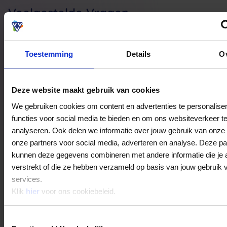
Veelgestelde Vragen
Hoelang blijft mijn saldo geldig?
Toestemming
Details
O
Het volledige saldo op de VVV cadeaukaart
is minimaal drie jaar geldig.
Deze website maakt gebruik van cookies
We gebruiken cookies om content en advertenties te personalise
Kan ik het saldo in delen besteden?
functies voor social media te bieden en om ons websiteverkeer t
Ja, je mag het saldo van je VVV
analyseren. Ook delen we informatie over jouw gebruik van onze 
cadeaukaart in delen uitgeven.
onze partners voor social media, adverteren en analyse. Deze pa
kunnen deze gegevens combineren met andere informatie die je 
verstrekt of die ze hebben verzameld op basis van jouw gebruik 
Kan ik het saldo in delen besteden?
services.
Klik
hier
voor ons cookiebeleid.
Ja, je mag het saldo van je VVV
cadeaukaart in delen uitgeven.
Toestemmingsselectie