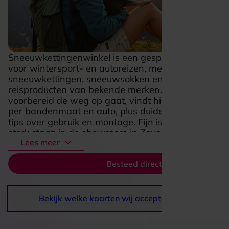
Sneeuwkettingenwinkel is een gespecialiseerde w
voor wintersport- en autoreizen, met een breed aa
sneeuwkettingen, sneeuwsokken en aanverwante
reisproducten van bekende merken. Wie graag go
voorbereid de weg op gaat, vindt hier snel passend
per bandenmaat en auto, plus duidelijke uitleg en p
tips over gebruik en montage. Fijn is dat het niet al
sterk staat: in de showroom in Zevenhuizen krijg je
Lees meer
persoonlijk advies en kun je een deel van het assor
van dichtbij bekijken. Dat maakt Sneeuwkettingenw
Besteed direct
handige en vertrouwde plek voor iedereen die zon
veilig richting sneeuw en bergen wil vertrekken.
Bekijk welke kaarten wij accepteren