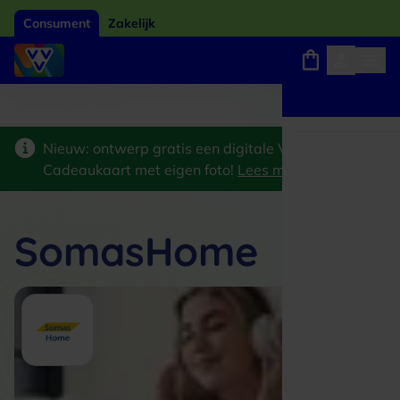
Consument
Zakelijk
ard van het jaar 2026
Winkels, webshops en uitjes
Keuze uit 18.000 locaties
Nieuw: ontwerp gratis een digitale VVV
Cadeaukaart met eigen foto!
Lees meer
>
SomasHome