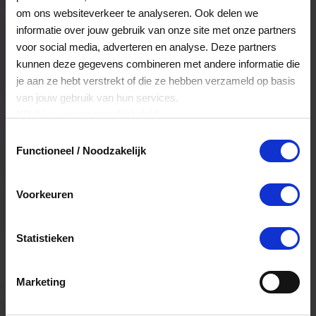
Veelgestelde Vragen
om ons websiteverkeer te analyseren. Ook delen we
informatie over jouw gebruik van onze site met onze partners
voor social media, adverteren en analyse. Deze partners
Hoelang blijft mijn saldo geldig?
kunnen deze gegevens combineren met andere informatie die
je aan ze hebt verstrekt of die ze hebben verzameld op basis
Het volledige saldo op de VVV cadeaukaart
van jouw gebruik van hun services.
is minimaal drie jaar geldig.
Klik
hier
voor ons cookiebeleid.
Toestemmingsselectie
Functioneel / Noodzakelijk
Kan ik het saldo in delen besteden?
Ja, je mag het saldo van je VVV
Voorkeuren
cadeaukaart in delen uitgeven.
Statistieken
Kan ik het saldo in delen besteden?
Ja, je mag het saldo van je VVV
Marketing
cadeaukaart in delen uitgeven.