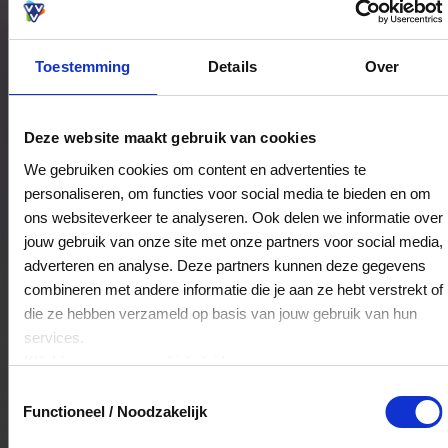
Toestemming
Details
Over
Bestedingslocaties
Deze website maakt gebruik van cookies
We gebruiken cookies om content en advertenties te
personaliseren, om functies voor social media te bieden en om
Stanza Bookshop
ons websiteverkeer te analyseren. Ook delen we informatie over
Noordeinde 98
jouw gebruik van onze site met onze partners voor social media,
2514GM
's-Gravenhage
adverteren en analyse. Deze partners kunnen deze gegevens
combineren met andere informatie die je aan ze hebt verstrekt of
die ze hebben verzameld op basis van jouw gebruik van hun
Veelgestelde Vragen
services.
Klik
hier
voor ons cookiebeleid.
Hoelang blijft mijn saldo geldig?
Toestemmingsselectie
Functioneel / Noodzakelijk
Het volledige saldo op de VVV cadeaukaart
is minimaal drie jaar geldig.