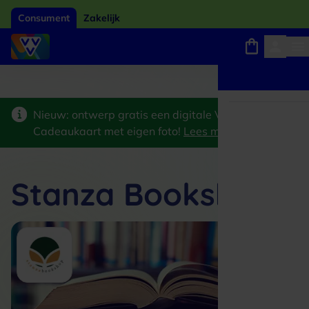
Consument
Zakelijk
Winkels, webshops en uitjes
Giftcard van het jaar 2026
Keuze uit 18.000 locaties
Nieuw: ontwerp gratis een digitale VVV
Cadeaukaart met eigen foto!
Lees meer
>
Stanza Bookshop