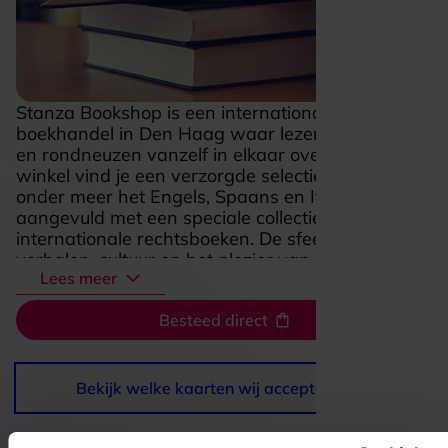
Stanza Bookshop is een internationale
boekhandel in Den Haag waar lezen, ontdekken
en rondneuzen vanzelf in elkaar overlopen. In de
winkel vind je een verzorgde selectie boeken in
onder meer het Engels, Spaans en Italiaans,
aangevuld met een speciale collectie
internationale rechtsboeken. De sfeer draait om
verhalen, cultuur en het plezier van een mooie
Lees meer
vondst tussen de planken, waardoor het een fijne
plek is voor zowel gerichte zoekers als spontane
Besteed direct
snuffelaars. Ook literaire evenementen geven de
zaak extra leven en maken Stanza tot meer dan
alleen een boekwinkel: het is een warme plek
voor lezers die graag nieuwe werelden
Bekijk welke kaarten wij accepteren
openslaan.