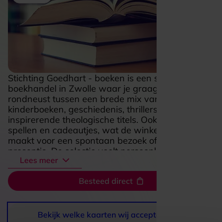
Stichting Goedhart - boeken is een sfeervolle
boekhandel in Zwolle waar je graag even
rondneust tussen een brede mix van literatuur,
kinderboeken, geschiedenis, thrillers en
inspirerende theologische titels. Ook vind je er
spellen en cadeautjes, wat de winkel extra leuk
maakt voor een spontaan bezoek of een origineel
presentje. De selectie voelt persoonlijk en met
Lees meer
aandacht samengesteld, waardoor je makkelijk
iets bijzonders ontdekt, of je nu gericht zoekt of
Besteed direct
gewoon zin hebt om te bladeren. De warme,
uitnodigende sfeer en de liefde voor boeken
maken dit een fijne plek om rustig inspiratie op te
doen en met een mooie vondst weer naar buiten
Bekijk welke kaarten wij accepteren