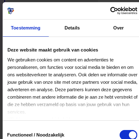
te lopen.
Toestemming
Details
Over
Bestedingslocaties
Deze website maakt gebruik van cookies
We gebruiken cookies om content en advertenties te
personaliseren, om functies voor social media te bieden en om
ons websiteverkeer te analyseren. Ook delen we informatie over
Stichting Goedhart - boeken
jouw gebruik van onze site met onze partners voor social media,
Assendorperstraat 79
adverteren en analyse. Deze partners kunnen deze gegevens
8012DG
Zwolle
combineren met andere informatie die je aan ze hebt verstrekt of
die ze hebben verzameld op basis van jouw gebruik van hun
services.
Veelgestelde Vragen
Klik
hier
voor ons cookiebeleid.
Toestemmingsselectie
Hoelang blijft mijn saldo geldig?
Functioneel / Noodzakelijk