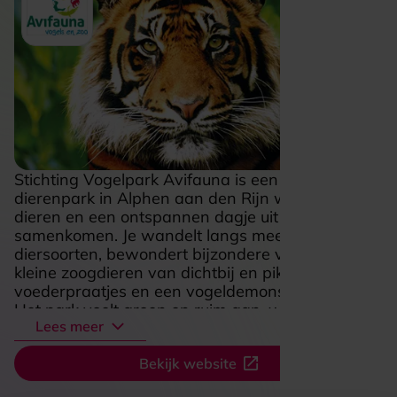
Stichting Vogelpark Avifauna is een vogelpark en
dierenpark in Alphen aan den Rijn waar natuur,
dieren en een ontspannen dagje uit mooi
samenkomen. Je wandelt langs meer dan 230
diersoorten, bewondert bijzondere vogels en
kleine zoogdieren van dichtbij en pikt onderweg
voederpraatjes en een vogeldemonstratie mee.
Het park voelt groen en ruim aan, waardoor je
Lees meer
rustig rondkijkt en steeds weer iets nieuws
ontdekt. Ook voor een complete dag uit zit je hier
Bekijk website
goed, met plekken om iets te eten of drinken en
extra’s die het bezoek afwisselend maken.