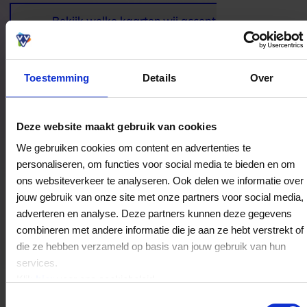
Avifauna is vooral aantrekkelijk voor gezinnen,
dierenliefhebbers en iedereen die zin heeft in een
Bekijk welke kaarten wij accepteren
verrassende en gezellige ontdekkingstocht
tussen kleurrijke dieren en natuurlijke
leefomgevingen.
Toestemming
Details
Over
Bestedingslocaties
Deze website maakt gebruik van cookies
We gebruiken cookies om content en advertenties te
personaliseren, om functies voor social media te bieden en om
ons websiteverkeer te analyseren. Ook delen we informatie over
jouw gebruik van onze site met onze partners voor social media,
Stichting Vogelpark Avifauna
adverteren en analyse. Deze partners kunnen deze gegevens
Stuyvesantlaan 59
combineren met andere informatie die je aan ze hebt verstrekt of
2404HG
Alphen aan den Rijn
die ze hebben verzameld op basis van jouw gebruik van hun
services.
Klik
hier
voor ons cookiebeleid.
Veelgestelde Vragen
Toestemmingsselectie