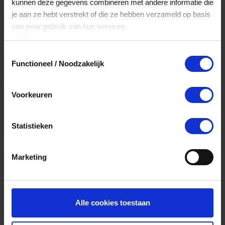
kunnen deze gegevens combineren met andere informatie die
je aan ze hebt verstrekt of die ze hebben verzameld op basis
Hoelang blijft mijn saldo geldig?
van jouw gebruik van hun services.
Klik
hier
voor ons cookiebeleid.
Het volledige saldo op de VVV cadeaukaart
is minimaal drie jaar geldig.
Toestemmingsselectie
Functioneel / Noodzakelijk
Kan ik het saldo in delen besteden?
Voorkeuren
Ja, je mag het saldo van je VVV
cadeaukaart in delen uitgeven.
Statistieken
Marketing
Alle cookies toestaan