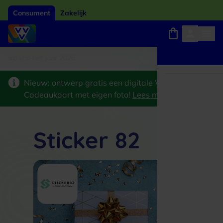
Consument
Zakelijk
card van het jaar 2026
Winkels, webshops en uitjes
Keuze uit 18.000 locaties
Nieuw: ontwerp gratis een digitale VVV
Cadeaukaart met eigen foto!
Lees meer
>
Sticker 82