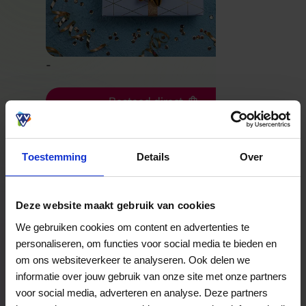
-
Besteed direct
Bekijk welke kaarten wij accepteren
Toestemming
Details
Over
Veelgestelde Vragen
Deze website maakt gebruik van cookies
We gebruiken cookies om content en advertenties te
Kan ik het saldo in delen besteden?
personaliseren, om functies voor social media te bieden en
om ons websiteverkeer te analyseren. Ook delen we
Ja, je mag het saldo van je VVV
informatie over jouw gebruik van onze site met onze partners
cadeaukaart in delen uitgeven.
voor social media, adverteren en analyse. Deze partners