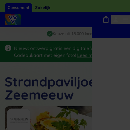
Consument
Zakelijk
Winkels, webshops en uitjes
Giftcard van het jaar 2026
Keuze uit 18.000 locaties
Nieuw: ontwerp gratis een digitale VVV
Cadeaukaart met eigen foto!
Lees meer
>
Strandpaviljoen De
Zeemeeuw