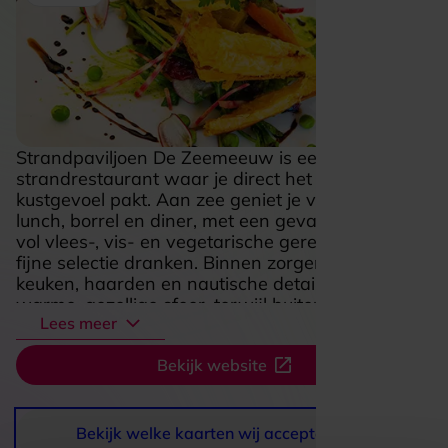
Strandpaviljoen De Zeemeeuw is een sfeervol
strandrestaurant waar je direct het relaxte
kustgevoel pakt. Aan zee geniet je van ontbijt,
lunch, borrel en diner, met een gevarieerde kaart
vol vlees-, vis- en vegetarische gerechten en een
fijne selectie dranken. Binnen zorgen de open
keuken, haarden en nautische details voor een
warme, gezellige sfeer, terwijl buiten het terras
Lees meer
en het uitzicht op strand en zee de show stelen.
Het is zo’n plek waar je net zo graag neerstrijkt
Bekijk website
voor koffie in de ochtend als voor een lange
avond met goed eten en een drankje erbij. Ook
voor gezinnen voelt De Zeemeeuw aantrekkelijk
aan, mede door de speelse, ongedwongen
Bekijk welke kaarten wij accepteren