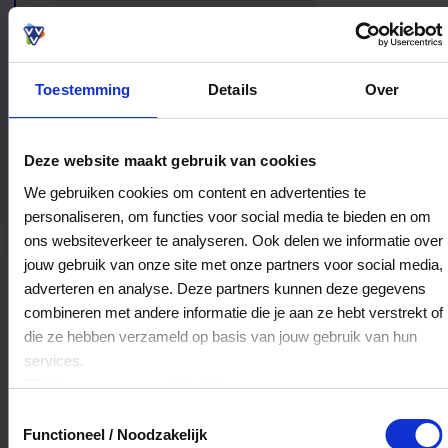
setting aan het strand.
Toestemming
Details
Over
Bestedingslocaties
Deze website maakt gebruik van cookies
We gebruiken cookies om content en advertenties te
personaliseren, om functies voor social media te bieden en om
ons websiteverkeer te analyseren. Ook delen we informatie over
Strandpaviljoen De Zeemeeuw
jouw gebruik van onze site met onze partners voor social media,
Zeeweg 1-a
adverteren en analyse. Deze partners kunnen deze gegevens
1399GP
Muiderberg
combineren met andere informatie die je aan ze hebt verstrekt of
die ze hebben verzameld op basis van jouw gebruik van hun
services.
Veelgestelde Vragen
Klik
hier
voor ons cookiebeleid.
Toestemmingsselectie
Kan ik het saldo in delen besteden?
Functioneel / Noodzakelijk