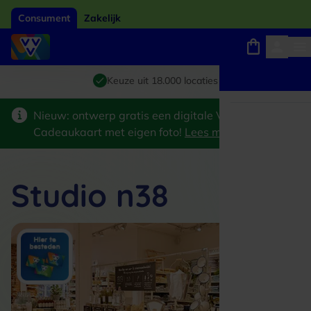
Consument
Zakelijk
Winkels, webshops en uitjes
Giftcard van het jaar 2026
Keuze uit 18.000 locaties
Nieuw: ontwerp gratis een digitale VVV
Cadeaukaart met eigen foto!
Lees meer
>
Studio n38