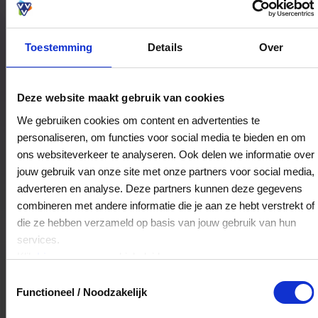
Toestemming
Details
Over
Bestedingslocaties
Deze website maakt gebruik van cookies
We gebruiken cookies om content en advertenties te
personaliseren, om functies voor social media te bieden en om
Studio n38
ons websiteverkeer te analyseren. Ook delen we informatie over
Dorpsweg 43-a
jouw gebruik van onze site met onze partners voor social media,
8271BJ
IJsselmuiden
adverteren en analyse. Deze partners kunnen deze gegevens
combineren met andere informatie die je aan ze hebt verstrekt of
die ze hebben verzameld op basis van jouw gebruik van hun
Veelgestelde Vragen
services.
Klik
hier
voor ons cookiebeleid.
Hoelang blijft mijn saldo geldig?
Toestemmingsselectie
Functioneel / Noodzakelijk
Het volledige saldo op de VVV cadeaukaart
is minimaal drie jaar geldig.