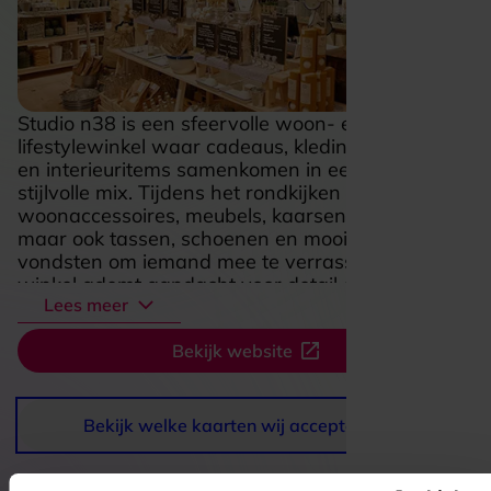
Studio n38 is een sfeervolle woon- en
lifestylewinkel waar cadeaus, kleding, sieraden
en interieuritems samenkomen in een frisse,
stijlvolle mix. Tijdens het rondkijken ontdek je
woonaccessoires, meubels, kaarsen en geuren,
maar ook tassen, schoenen en mooie kleine
vondsten om iemand mee te verrassen. De
winkel ademt aandacht voor detail en maakt
Lees meer
shoppen extra leuk als je houdt van een warm
interieur, fijne sfeer en originele items met
Bekijk website
karakter. Of je nu binnenloopt voor een nieuw
accent in huis of een bijzonder cadeau, Studio
n38 voelt als een inspirerende plek waar je bijna
vanzelf iets moois mee naar huis neemt.
Bekijk welke kaarten wij accepteren