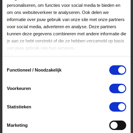
personaliseren, om functies voor social media te bieden en
om ons websiteverkeer te analyseren. Ook delen we
Veelgestelde Vragen
informatie over jouw gebruik van onze site met onze partners
voor social media, adverteren en analyse. Deze partners
kunnen deze gegevens combineren met andere informatie die
Kan ik het saldo in delen besteden?
je aan ze hebt verstrekt of die ze hebben verzameld op basis
van jouw gebruik van hun services.
Ja, je mag het saldo van je VVV
Klik
hier
voor ons cookiebeleid.
cadeaukaart in delen uitgeven.
Toestemmingsselectie
Functioneel / Noodzakelijk
Hoelang blijft mijn saldo geldig?
Voorkeuren
Het volledige saldo op de VVV cadeaukaart
is minimaal drie jaar geldig.
Statistieken
Kan ik het saldo in delen besteden?
Marketing
Ja, je mag het saldo van je VVV