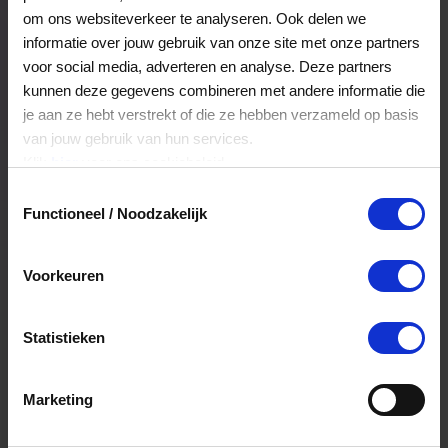
Veelgestelde Vragen
om ons websiteverkeer te analyseren. Ook delen we
informatie over jouw gebruik van onze site met onze partners
voor social media, adverteren en analyse. Deze partners
Kan ik het saldo in delen besteden?
kunnen deze gegevens combineren met andere informatie die
je aan ze hebt verstrekt of die ze hebben verzameld op basis
Ja, je mag het saldo van je VVV
van jouw gebruik van hun services.
cadeaukaart in delen uitgeven.
Klik
hier
voor ons cookiebeleid.
Toestemmingsselectie
Functioneel / Noodzakelijk
Hoelang blijft mijn saldo geldig?
Het volledige saldo op de VVV cadeaukaart
Voorkeuren
is minimaal drie jaar geldig.
Statistieken
Kan ik het saldo in delen besteden?
Ja, je mag het saldo van je VVV
Marketing
cadeaukaart in delen uitgeven.