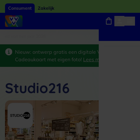
Consument
Zakelijk
card van het jaar 2026
Winkels, webshops en uitjes
Keuze uit 18.000 locaties
Nieuw: ontwerp gratis een digitale VVV
Cadeaukaart met eigen foto!
Lees meer
>
Studio216