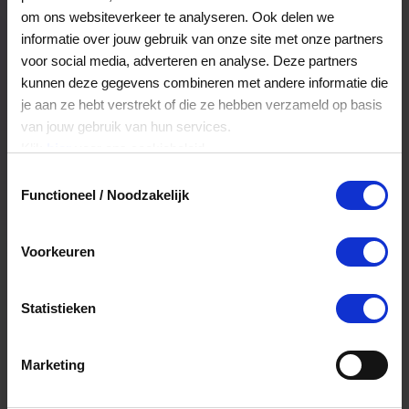
Veelgestelde Vragen
om ons websiteverkeer te analyseren. Ook delen we
informatie over jouw gebruik van onze site met onze partners
voor social media, adverteren en analyse. Deze partners
Hoelang blijft mijn saldo geldig?
kunnen deze gegevens combineren met andere informatie die
je aan ze hebt verstrekt of die ze hebben verzameld op basis
Het volledige saldo op de VVV cadeaukaart
van jouw gebruik van hun services.
is minimaal drie jaar geldig.
Klik
hier
voor ons cookiebeleid.
Toestemmingsselectie
Functioneel / Noodzakelijk
Kan ik het saldo in delen besteden?
Ja, je mag het saldo van je VVV
Voorkeuren
cadeaukaart in delen uitgeven.
Statistieken
Kan ik het saldo in delen besteden?
Ja, je mag het saldo van je VVV
Marketing
cadeaukaart in delen uitgeven.