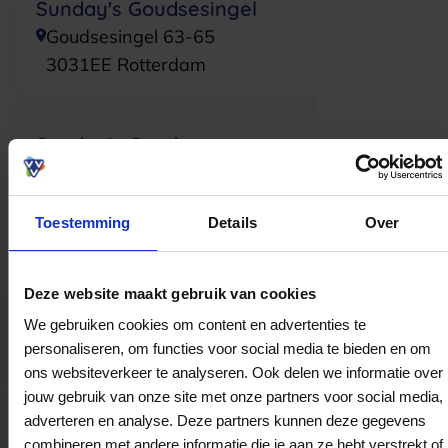
Sunday's Goudsesingel
Goudsesingel 63-65
3031EE
Rotterdam
Sunday's Gouda
van Hogendorpplein 1
2805BM
Gouda
Toestemming
Details
Over
Sunday's Grote Beer
Deze website maakt gebruik van cookies
Grote Beer 19-c
We gebruiken cookies om content en advertenties te
3067TR
Rotterdam
personaliseren, om functies voor social media te bieden en om
ons websiteverkeer te analyseren. Ook delen we informatie over
jouw gebruik van onze site met onze partners voor social media,
Sunday's Nieuwegein
adverteren en analyse. Deze partners kunnen deze gegevens
Schouwstede 2-a
combineren met andere informatie die je aan ze hebt verstrekt of