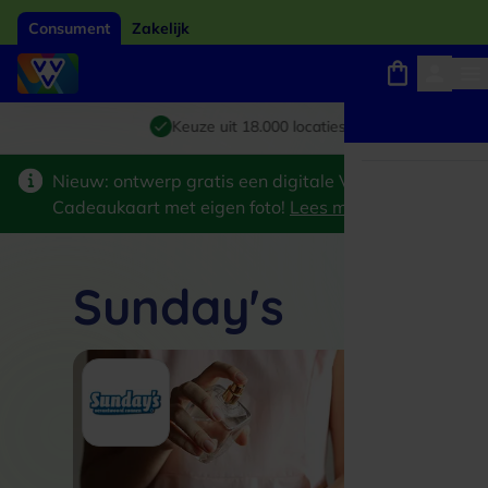
Consument
Zakelijk
Winkels, webshops en uitjes
Giftcard van het jaar 2026
Keuze uit 18.000 locaties
Nieuw: ontwerp gratis een digitale VVV
Cadeaukaart met eigen foto!
Lees meer
>
Sunday's