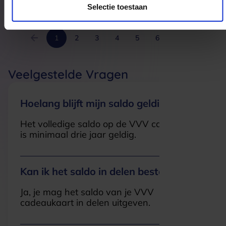
Selectie toestaan
1
2
3
4
5
6
7
Veelgestelde Vragen
Hoelang blijft mijn saldo geldig?
Het volledige saldo op de VVV cadeaukaart
is minimaal drie jaar geldig.
Kan ik het saldo in delen besteden?
Ja, je mag het saldo van je VVV
cadeaukaart in delen uitgeven.