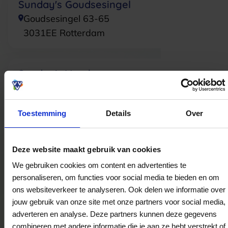
Sunday's Goudsesingel
Goudsesingel 63-65
3031EE
Rotterdam
Sunday's Voorburg
Koningin Julianalaan 372-b
2274JV
Voorburg
Toestemming
Details
Over
Sunday's Dierenselaan
Deze website maakt gebruik van cookies
Dierenselaan 198
We gebruiken cookies om content en advertenties te
2573KN
's-Gravenhage
personaliseren, om functies voor social media te bieden en om
ons websiteverkeer te analyseren. Ook delen we informatie over
jouw gebruik van onze site met onze partners voor social media,
Sunday's Purmerend
adverteren en analyse. Deze partners kunnen deze gegevens
Westerstraat 122
combineren met andere informatie die je aan ze hebt verstrekt of