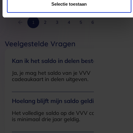
Selectie toestaan
1
2
3
4
5
6
7
Veelgestelde Vragen
Kan ik het saldo in delen besteden?
Ja, je mag het saldo van je VVV
cadeaukaart in delen uitgeven.
Hoelang blijft mijn saldo geldig?
Het volledige saldo op de VVV cadeaukaart
is minimaal drie jaar geldig.