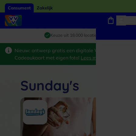
Consument
Zakelijk
Winkels, webshops en uitjes
Giftcard van het jaar 2026
Keuze uit 18.000 locaties
Nieuw: ontwerp gratis een digitale VVV
Cadeaukaart met eigen foto!
Lees meer
>
Sunday's