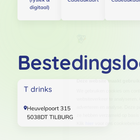
digitaal)
Bestedingslo
Toestemming
Deze website maakt gebruik
T drinks
We gebruiken cookies om conten
websiteverkeer te analyseren. 
adverteren en analyse. Deze pa
Heuvelpoort 315
ze hebben verzameld op basis 
5038DT
TILBURG
Klik
hier
voor ons cookiebeleid
Toestemmingsselectie