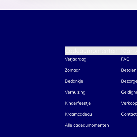
Cadeaumomenten
Klant
Verjaardag
FAQ
Zomaar
Betalen
Bedankje
Bezorg
Verhuizing
Geldigh
Kinderfeestje
Verkoo
Kraamcadeau
Contact
Alle cadeaumomenten