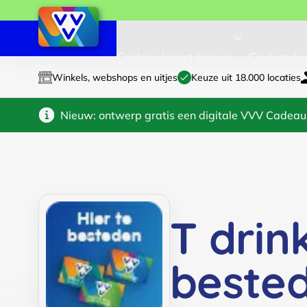
Cadeaukaart kopen
Cadeauka
Winkels, webshops en uitjes
Keuze uit 18.000 locaties
Nieuw: ontwerp gratis een digitale VVV Cadeau
T drin
beste