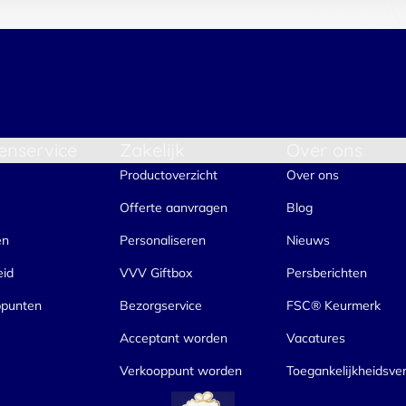
enservice
Zakelijk
Over ons
Productoverzicht
Over ons
Offerte aanvragen
Blog
en
Personaliseren
Nieuws
eid
VVV Giftbox
Persberichten
ppunten
Bezorgservice
FSC® Keurmerk
Acceptant worden
Vacatures
Verkooppunt worden
Toegankelijkheidsver