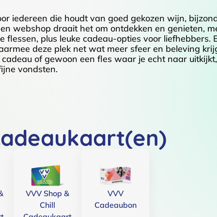
oor iedereen die houdt van goed gekozen wijn, bijzon
kel en webshop draait het om ontdekken en genieten, m
 flessen, plus leuke cadeau-opties voor liefhebbers. E
waarmee deze plek net wat meer sfeer en beleving kr
een cadeau of gewoon een fles waar je echt naar uitkijkt,
ijne vondsten.
cadeaukaart(en)
&
VVV Shop &
VVV
Chill
Cadeaubon
t
Cadeaukaart