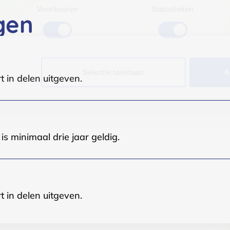
Voorkeuren
Statistieken
gen
Selectie toestaan
A
t in delen uitgeven.
s minimaal drie jaar geldig.
t in delen uitgeven.