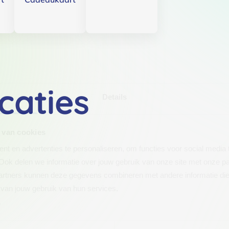
caties
Details
 van cookies
t en advertenties te personaliseren, om functies voor social media
Ook delen we informatie over jouw gebruik van onze site met onze pa
rtners kunnen deze gegevens combineren met andere informatie die j
van jouw gebruik van hun services.
.