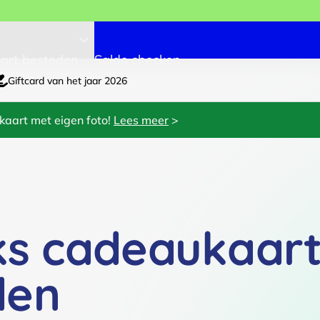
art besteden
Saldo checken
Giftcard van het jaar 2026
kaart met eigen foto!
Lees meer
>
ks cadeaukaar
den