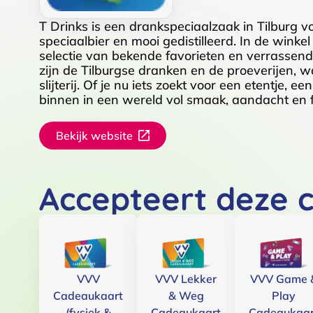
T Drinks is een drankspeciaalzaak in Tilburg v
speciaalbier en mooi gedistilleerd. In de win
selectie van bekende favorieten en verrassende
zijn de Tilburgse dranken en de proeverijen, 
slijterij. Of je nu iets zoekt voor een etentje, 
binnen in een wereld vol smaak, aandacht en f
Bekijk website
Accepteert deze 
VVV
VVV Lekker
VVV Game 
Cadeaukaart
& Weg
Play
(fysiek &
Cadeaukaart
Cadeaukaar