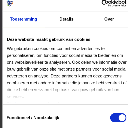
Toestemming
Details
Over
Bestedingslocaties
Deze website maakt gebruik van cookies
We gebruiken cookies om content en advertenties te
personaliseren, om functies voor social media te bieden en om
't Edelhert
ons websiteverkeer te analyseren. Ook delen we informatie over
Nunspeterweg 15
jouw gebruik van onze site met onze partners voor social media,
8075AA
Elspeet
adverteren en analyse. Deze partners kunnen deze gegevens
combineren met andere informatie die je aan ze hebt verstrekt of
die ze hebben verzameld op basis van jouw gebruik van hun
Veelgestelde Vragen
services.
Klik
hier
voor ons cookiebeleid.
Kan ik het saldo in delen besteden?
Toestemmingsselectie
Functioneel / Noodzakelijk
Ja, je mag het saldo van je VVV
cadeaukaart in delen uitgeven.