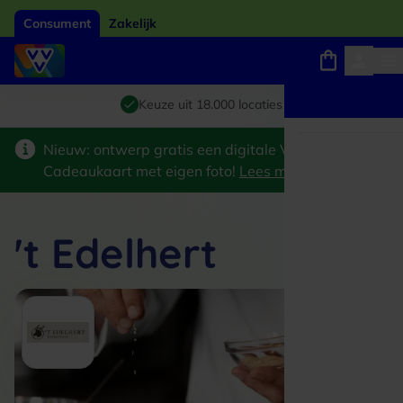
Consument
Zakelijk
Winkels, webshops en uitjes
Giftcard van het jaar 2026
Keuze uit 18.000 locaties
Nieuw: ontwerp gratis een digitale VVV
Cadeaukaart met eigen foto!
Lees meer
>
't Edelhert