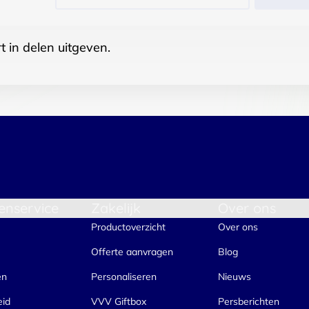
t in delen uitgeven.
enservice
Zakelijk
Over ons
Productoverzicht
Over ons
Offerte aanvragen
Blog
en
Personaliseren
Nieuws
eid
VVV Giftbox
Persberichten