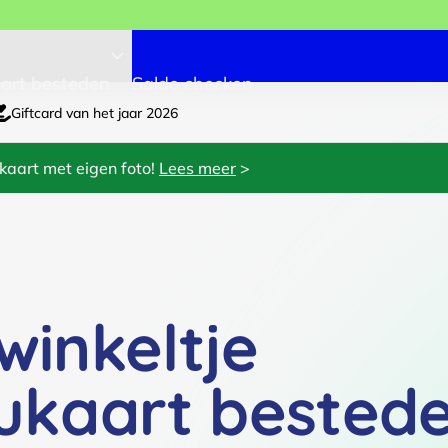
art besteden
Saldo checken
Giftcard van het jaar 2026
kaart met eigen foto!
Lees meer
>
swinkeltje
ukaart bested