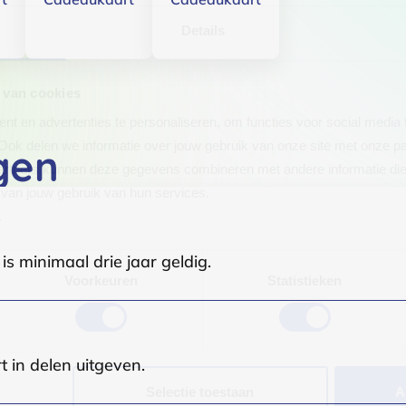
Details
 van cookies
t en advertenties te personaliseren, om functies voor social media
Ook delen we informatie over jouw gebruik van onze site met onze pa
gen
rtners kunnen deze gegevens combineren met andere informatie die j
van jouw gebruik van hun services.
.
s minimaal drie jaar geldig.
Voorkeuren
Statistieken
t in delen uitgeven.
Selectie toestaan
A