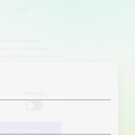
Over
 te bieden en om ons
rtners voor social media,
e aan ze hebt verstrekt of die
Marketing
lle cookies toestaan