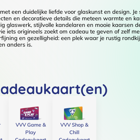
 met een duidelijke liefde voor glaskunst en design. Je
cten en decoratieve details die meteen warmte en ka
nnig glaswerk, stijlvolle kandelaren en mooie kaarsen d
ie iets origineels zoekt om cadeau te geven of zelf me
jning en gezelligheid: een plek waar je rustig rondkijk
en anders is.
cadeaukaart(en)
r
VVV Game &
VVV Shop &
Play
Chill
t
Cadeaukaart
Cadeaukaart