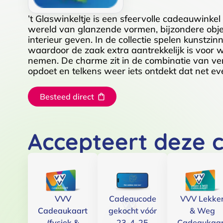
’t Glaswinkeltje is een sfeervolle cadeauwinkel
wereld van glanzende vormen, bijzondere obje
interieur geven. In de collectie spelen kunstzi
waardoor de zaak extra aantrekkelijk is voor w
nemen. De charme zit in de combinatie van verfi
opdoet en telkens weer iets ontdekt dat net ev
Besteed direct
Accepteert deze 
VVV
Cadeaucode
VVV Lekke
Cadeaukaart
gekocht vóór
& Weg
(fysiek &
23-4-25
Cadeaukaar