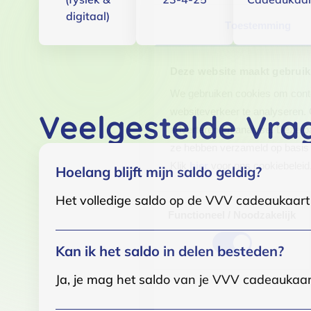
digitaal)
Toestemming
Deze website maakt gebruik
We gebruiken cookies om conten
websiteverkeer te analyseren. 
Veelgestelde Vra
adverteren en analyse. Deze pa
ze hebben verzameld op basis 
Klik
hier
voor ons cookiebeleid
Hoelang blijft mijn saldo geldig?
Het volledige saldo op de VVV cadeaukaart i
Toestemmingsselectie
Functioneel / Noodzakelijk
Kan ik het saldo in delen besteden?
Ja, je mag het saldo van je VVV cadeaukaar