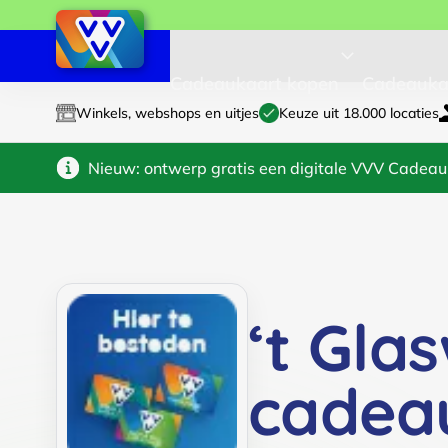
Cadeaukaart kopen
Cadeauka
Winkels, webshops en uitjes
Keuze uit 18.000 locaties
Nieuw: ontwerp gratis een digitale VVV Cadeau
‘t Gla
cadea