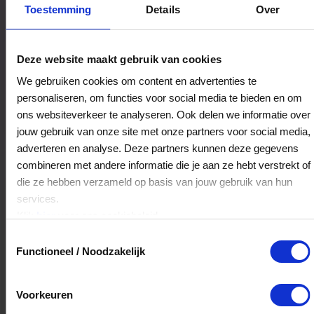
Bestedingslocaties
Toestemming
Details
Over
Deze website maakt gebruik van cookies
't Sokkie Warenhuis Vanderveen
We gebruiken cookies om content en advertenties te
Koopmansplein 16
personaliseren, om functies voor social media te bieden en om
9401EL
Assen
ons websiteverkeer te analyseren. Ook delen we informatie over
jouw gebruik van onze site met onze partners voor social media,
adverteren en analyse. Deze partners kunnen deze gegevens
Veelgestelde Vragen
combineren met andere informatie die je aan ze hebt verstrekt of
die ze hebben verzameld op basis van jouw gebruik van hun
Kan ik het saldo in delen besteden?
services.
Klik
hier
voor ons cookiebeleid.
Ja, je mag het saldo van je VVV
Toestemmingsselectie
cadeaukaart in delen uitgeven.
Functioneel / Noodzakelijk
Hoelang blijft mijn saldo geldig?
Voorkeuren