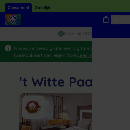
Consument
Zakelijk
Winkels, webshops en uitjes
Giftcard van het jaar 2026
Keuze uit 18.000 locaties
Nieuw: ontwerp gratis een digitale VVV
Cadeaukaart met eigen foto!
Lees meer
>
't Witte Paard