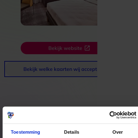
Bekijk website
Bekijk welke kaarten wij accepteren
Bestedingslocaties
Toestemming
Details
Over