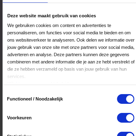
't Witte Paard
Deze website maakt gebruik van cookies
Oude Bredaseweg 15
We gebruiken cookies om content en advertenties te
4872AB
Etten-Leur
personaliseren, om functies voor social media te bieden en om
ons websiteverkeer te analyseren. Ook delen we informatie over
jouw gebruik van onze site met onze partners voor social media,
Veelgestelde Vragen
adverteren en analyse. Deze partners kunnen deze gegevens
combineren met andere informatie die je aan ze hebt verstrekt of
Kan ik het saldo in delen besteden?
die ze hebben verzameld op basis van jouw gebruik van hun
services.
Ja, je mag het saldo van je VVV
Klik
hier
voor ons cookiebeleid.
cadeaukaart in delen uitgeven.
Toestemmingsselectie
Functioneel / Noodzakelijk
Hoelang blijft mijn saldo geldig?
Voorkeuren
Het volledige saldo op de VVV cadeaukaart
is minimaal drie jaar geldig.