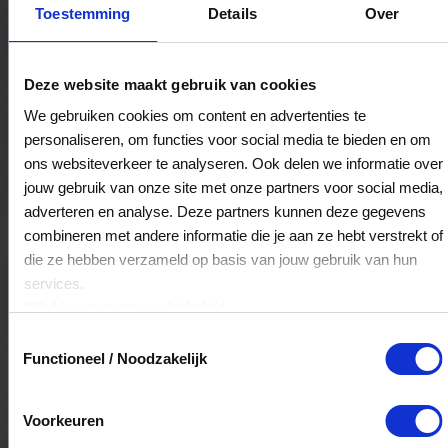
Bestedingslocaties
Toestemming
Details
Over
Deze website maakt gebruik van cookies
DA drogisterij ten Kate
We gebruiken cookies om content en advertenties te
Hoogstraat 17
personaliseren, om functies voor social media te bieden en om
8061HA
Hasselt
ons websiteverkeer te analyseren. Ook delen we informatie over
jouw gebruik van onze site met onze partners voor social media,
adverteren en analyse. Deze partners kunnen deze gegevens
Veelgestelde Vragen
combineren met andere informatie die je aan ze hebt verstrekt of
die ze hebben verzameld op basis van jouw gebruik van hun
Kan ik het saldo in delen besteden?
services.
Klik
hier
voor ons cookiebeleid.
Ja, je mag het saldo van je VVV
Toestemmingsselectie
cadeaukaart in delen uitgeven.
Functioneel / Noodzakelijk
Hoelang blijft mijn saldo geldig?
Voorkeuren