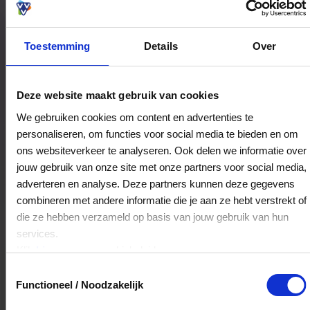
Toestemming
Details
Over
Bestedingslocaties
Deze website maakt gebruik van cookies
We gebruiken cookies om content en advertenties te
personaliseren, om functies voor social media te bieden en om
Tinkebel
ons websiteverkeer te analyseren. Ook delen we informatie over
Bentheimerstraat 36
jouw gebruik van onze site met onze partners voor social media,
7741JL
Coevorden
adverteren en analyse. Deze partners kunnen deze gegevens
combineren met andere informatie die je aan ze hebt verstrekt of
die ze hebben verzameld op basis van jouw gebruik van hun
Veelgestelde Vragen
services.
Klik
hier
voor ons cookiebeleid.
Kan ik het saldo in delen besteden?
Toestemmingsselectie
Functioneel / Noodzakelijk
Ja, je mag het saldo van je VVV
cadeaukaart in delen uitgeven.