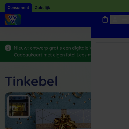
Consument
Zakelijk
Winkels, webshops en uitjes
Giftcard van het jaar 2026
Keuze uit 18.000 loca
Nieuw: ontwerp gratis een digitale VVV
Cadeaukaart met eigen foto!
Lees meer
>
Tinkebel