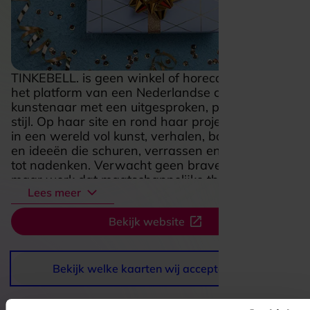
TINKEBELL. is geen winkel of horecazaak, maar
het platform van een Nederlandse conceptueel
kunstenaar met een uitgesproken, prikkelende
stijl. Op haar site en rond haar projecten stap je
in een wereld vol kunst, verhalen, boeken, video’s
en ideeën die schuren, verrassen en aanzetten
tot nadenken. Verwacht geen brave expositie,
maar werk dat maatschappelijke thema’s scherp
Lees meer
neerzet en je blik op dieren, consumptie en
gedrag uitdaagt. Juist die combinatie van
Bekijk website
beeldende kunst, activistische energie en
eigenzinnige verbeelding maakt TINKEBELL.
aantrekkelijk voor bezoekers die houden van
kunst met lef en een duidelijke stem.
Bekijk welke kaarten wij accepteren