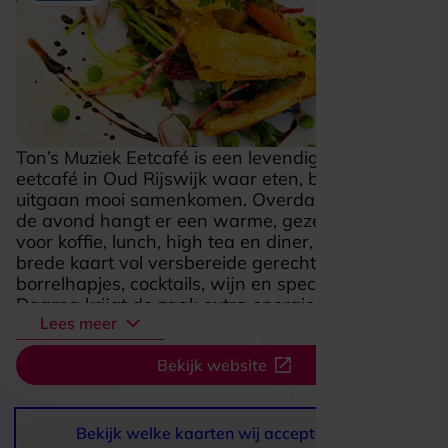
Ton’s Muziek Eetcafé is een levendig muziek- en
eetcafé in Oud Rijswijk waar eten, borrelen en
uitgaan mooi samenkomen. Overdag en vroeg op
de avond hangt er een warme, gezellige sfeer
voor koffie, lunch, high tea en diner, met een
brede kaart vol versbereide gerechten,
borrelhapjes, cocktails, wijn en speciaalbier.
Daarna krijgt de zaak extra energie met
Lees meer
pubquizzen, live muziek, dj’s en feestavonden,
waardoor het net zo goed past bij een
Bekijk website
ontspannen etentje als bij een gezellige avond
uit. Ook het overdekte en verwarmde terras
maakt deze plek extra aantrekkelijk, met uitzicht
op de Herenstraat en de levendigheid van Oud
Bekijk welke kaarten wij accepteren