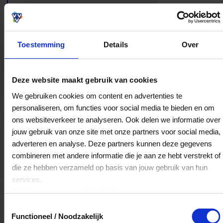
Rijswijk.
Toestemming
Details
Over
Bestedingslocaties
Deze website maakt gebruik van cookies
We gebruiken cookies om content en advertenties te
personaliseren, om functies voor social media te bieden en om
ons websiteverkeer te analyseren. Ook delen we informatie over
Ton's Muziek Eetcafé
jouw gebruik van onze site met onze partners voor social media,
Herenstraat 97-a
adverteren en analyse. Deze partners kunnen deze gegevens
2282BS
Rijswijk
combineren met andere informatie die je aan ze hebt verstrekt of
die ze hebben verzameld op basis van jouw gebruik van hun
services.
Veelgestelde Vragen
Klik
hier
voor ons cookiebeleid.
Toestemmingsselectie
Hoelang blijft mijn saldo geldig?
Functioneel / Noodzakelijk