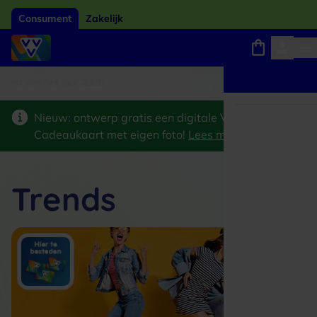
Consument
Zakelijk
ard van het jaar 2026
Winkels, webshops en uitjes
Keuze uit 18.000 locaties
Nieuw: ontwerp gratis een digitale VVV
Cadeaukaart met eigen foto!
Lees meer
>
Trends