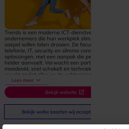
Trends is een moderne ICT-dienstverlener voor
ondernemers die hun werkplek slim, veilig en
soepel willen laten draaien. De focus ligt op
telefonie, IT, security en slimme connected
oplossingen, met een aanpak die persoonlijk en
helder aanvoelt. Verwacht een partij die
meedenkt, snel schakelt en techniek overzichtelijk
maakt, zodat alles op de achtergrond goed werkt
Lees meer
en jij je kunt richten op je eigen werk. Vooral de
combinatie van praktische ondersteuning, actuele
Bekijk website
kennis en aandacht voor bereikbaarheid maakt
Trends aantrekkelijk voor bedrijven die behoefte
hebben aan rust, continuïteit en een betrouwbare
digitale basis.
Bekijk welke kaarten wij accepteren