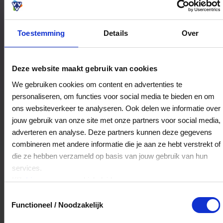
Toestemming
Details
Over
Bestedingslocaties
Deze website maakt gebruik van cookies
We gebruiken cookies om content en advertenties te
personaliseren, om functies voor social media te bieden en om
Trends
ons websiteverkeer te analyseren. Ook delen we informatie over
Hoofdstraat Oost 19
jouw gebruik van onze site met onze partners voor social media,
8471JH
Wolvega
adverteren en analyse. Deze partners kunnen deze gegevens
combineren met andere informatie die je aan ze hebt verstrekt of
die ze hebben verzameld op basis van jouw gebruik van hun
Veelgestelde Vragen
services.
Klik
hier
voor ons cookiebeleid.
Kan ik het saldo in delen besteden?
Toestemmingsselectie
Functioneel / Noodzakelijk
Ja, je mag het saldo van je VVV
cadeaukaart in delen uitgeven.