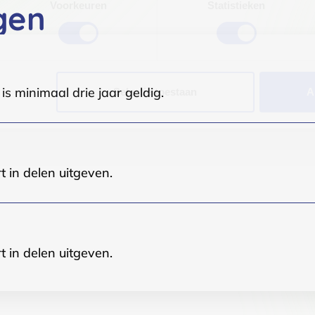
gen
Voorkeuren
Statistieken
s minimaal drie jaar geldig.
Selectie toestaan
A
t in delen uitgeven.
t in delen uitgeven.