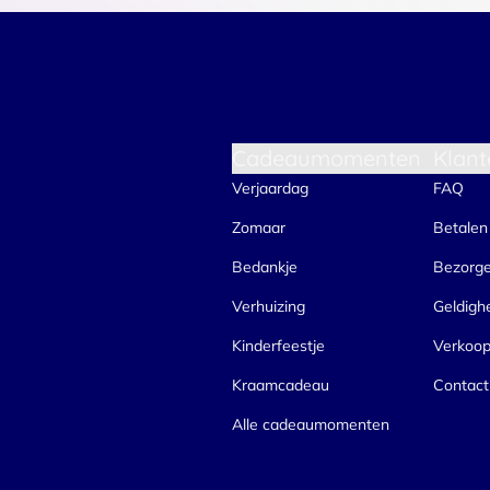
Cadeaumomenten
Klant
Verjaardag
FAQ
Zomaar
Betalen
Bedankje
Bezorg
Verhuizing
Geldigh
Kinderfeestje
Verkoo
Kraamcadeau
Contact
Alle cadeaumomenten