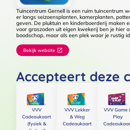
Tuincentrum Gernell is een ruim tuincentrum w
er langs seizoensplanten, kamerplanten, potten, 
geven. De pluktuin en kinderboerderij maken een
voor graszoden uit eigen kwekerij ben je hier a
boodschap, maar als een plek waar je rustig i
Bekijk website
Accepteert deze 
VVV
VVV Lekker
VVV Game 
Cadeaukaart
& Weg
Play
(fysiek &
Cadeaukaart
Cadeaukaar