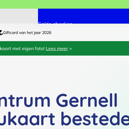
art besteden
Saldo checken
Giftcard van het jaar 2026
kaart met eigen foto!
Lees meer
>
ntrum Gernell
ukaart bested