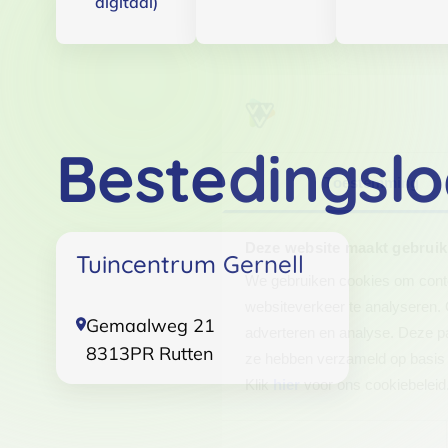
digitaal)
Bestedingslo
Toestemming
Deze website maakt gebruik
Tuincentrum Gernell
We gebruiken cookies om conten
websiteverkeer te analyseren. 
Gemaalweg 21
adverteren en analyse. Deze pa
8313PR
Rutten
ze hebben verzameld op basis 
Klik
hier
voor ons cookiebeleid
Toestemmingsselectie