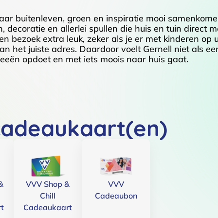
aar buitenleven, groen en inspiratie mooi samenkome
decoratie en allerlei spullen die huis en tuin direct m
 bezoek extra leuk, zeker als je er met kinderen op u
an het juiste adres. Daardoor voelt Gernell niet als ee
deeën opdoet en met iets moois naar huis gaat.
cadeaukaart(en)
&
VVV Shop &
VVV
Chill
Cadeaubon
t
Cadeaukaart