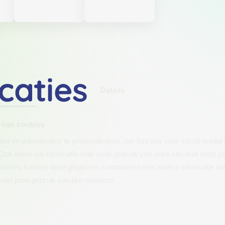
caties
Details
 van cookies
t en advertenties te personaliseren, om functies voor social media
Ook delen we informatie over jouw gebruik van onze site met onze pa
rtners kunnen deze gegevens combineren met andere informatie die j
van jouw gebruik van hun services.
.