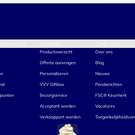
enservice
Zakelijk
Over ons
Productoverzicht
Over ons
Offerte aanvragen
Blog
en
Personaliseren
Nieuws
eid
VVV Giftbox
Persberichten
ppunten
Bezorgservice
FSC® Keurmerk
Acceptant worden
Vacatures
Verkooppunt worden
Toegankelijkheidsver