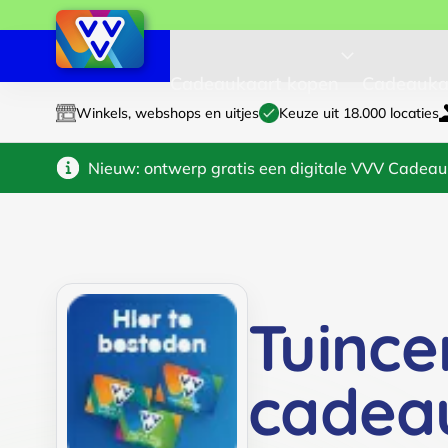
Cadeaukaart kopen
Cadeauka
Winkels, webshops en uitjes
Keuze uit 18.000 locaties
Nieuw: ontwerp gratis een digitale VVV Cadeau
Tuince
cadea