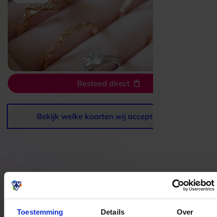
Besteed direct
Bekijk welke kaarten wij accepteren
Bestedingslocaties
Toestemming
Details
Over