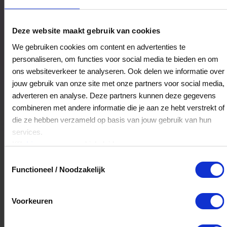
Uurwerkspecialist Henk Vlasma
Deze website maakt gebruik van cookies
Hoofdstraat 67
We gebruiken cookies om content en advertenties te
9244CM
Beetsterzwaag
personaliseren, om functies voor social media te bieden en om
ons websiteverkeer te analyseren. Ook delen we informatie over
jouw gebruik van onze site met onze partners voor social media,
Veelgestelde Vragen
adverteren en analyse. Deze partners kunnen deze gegevens
combineren met andere informatie die je aan ze hebt verstrekt of
Kan ik het saldo in delen besteden?
die ze hebben verzameld op basis van jouw gebruik van hun
services.
Ja, je mag het saldo van je VVV
Klik
hier
voor ons cookiebeleid.
cadeaukaart in delen uitgeven.
Toestemmingsselectie
Functioneel / Noodzakelijk
Hoelang blijft mijn saldo geldig?
Voorkeuren
Het volledige saldo op de VVV cadeaukaart
is minimaal drie jaar geldig.