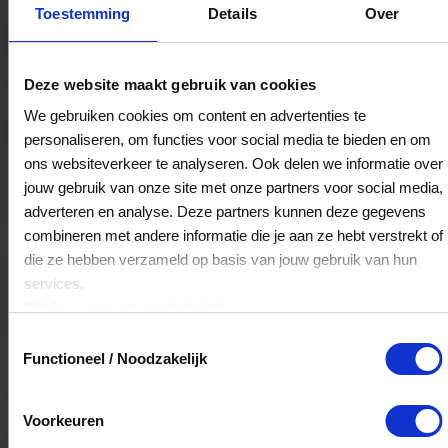
Bestedingslocaties
Toestemming
Details
Over
Deze website maakt gebruik van cookies
Van den Hurk, voor het echte koken
We gebruiken cookies om content en advertenties te
Dijk 3
personaliseren, om functies voor social media te bieden en om
5521AW
Eersel
ons websiteverkeer te analyseren. Ook delen we informatie over
jouw gebruik van onze site met onze partners voor social media,
adverteren en analyse. Deze partners kunnen deze gegevens
Veelgestelde Vragen
combineren met andere informatie die je aan ze hebt verstrekt of
die ze hebben verzameld op basis van jouw gebruik van hun
Hoelang blijft mijn saldo geldig?
services.
Klik
hier
voor ons cookiebeleid.
Het volledige saldo op de VVV cadeaukaart
Toestemmingsselectie
is minimaal drie jaar geldig.
Functioneel / Noodzakelijk
Kan ik het saldo in delen besteden?
Voorkeuren