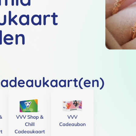
ukaart
den
cadeaukaart(en)
&
VVV Shop &
VVV
Chill
Cadeaubon
t
Cadeaukaart