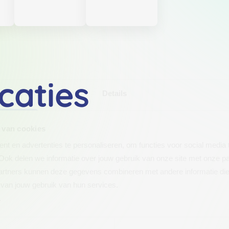
caties
Details
 van cookies
t en advertenties te personaliseren, om functies voor social media
Ook delen we informatie over jouw gebruik van onze site met onze pa
rtners kunnen deze gegevens combineren met andere informatie die j
van jouw gebruik van hun services.
.