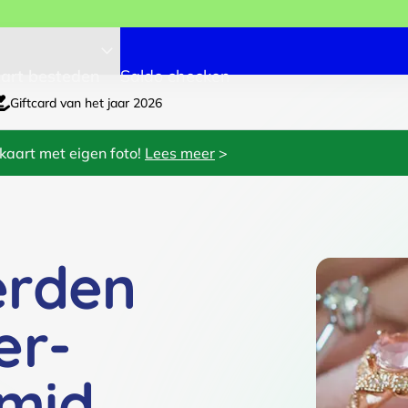
art besteden
Saldo checken
Giftcard van het jaar 2026
kaart met eigen foto!
Lees meer
>
erden
er-
mid