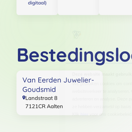
digitaal)
Bestedingslo
Toestemming
Deze website maakt gebruik
Van Eerden Juwelier-
We gebruiken cookies om conten
Goudsmid
websiteverkeer te analyseren. 
Landstraat 8
adverteren en analyse. Deze pa
7121CR
Aalten
ze hebben verzameld op basis 
Klik
hier
voor ons cookiebeleid
Toestemmingsselectie