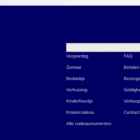
Cadeaumomenten
Klant
Verjaardag
FAQ
Zomaar
Betalen
Bedankje
Bezorg
Verhuizing
Geldigh
Kinderfeestje
Verkoo
Kraamcadeau
Contact
Alle cadeaumomenten