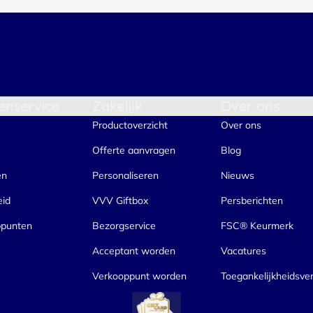
enservice
Zakelijk
Over ons
Productoverzicht
Over ons
Offerte aanvragen
Blog
en
Personaliseren
Nieuws
eid
VVV Giftbox
Persberichten
ppunten
Bezorgservice
FSC® Keurmerk
Acceptant worden
Vacatures
Verkooppunt worden
Toegankelijkheidsver