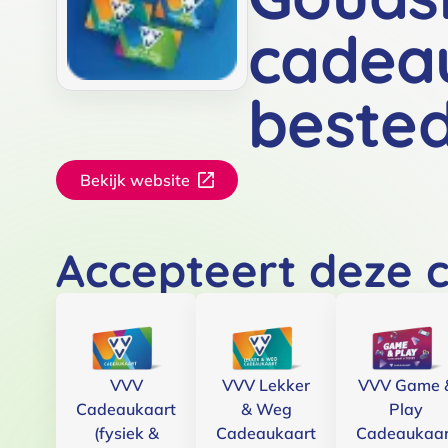
cadea
beste
Bekijk website
Accepteert deze 
VVV
VVV Lekker
VVV Game 
Cadeaukaart
& Weg
Play
(fysiek &
Cadeaukaart
Cadeaukaar