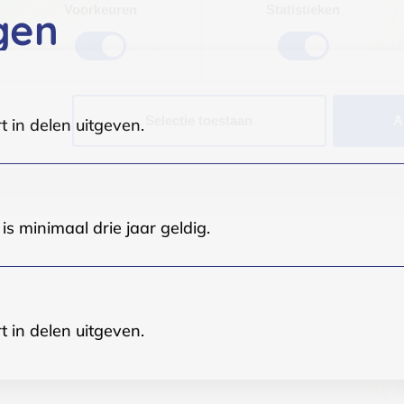
Voorkeuren
Statistieken
gen
Selectie toestaan
A
t in delen uitgeven.
s minimaal drie jaar geldig.
t in delen uitgeven.