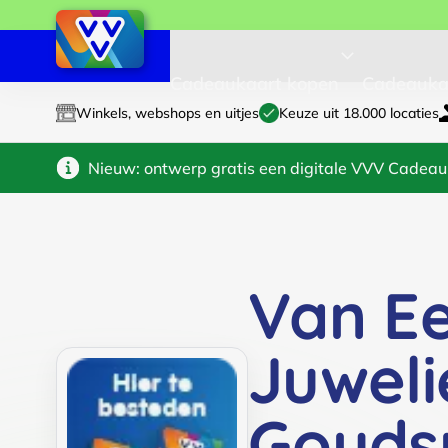
Cadeaukaart kopen
Cadeauka
Winkels, webshops en uitjes
Keuze uit 18.000 locaties
Nieuw: ontwerp gratis een digitale VVV Cadeau
Van E
Juweli
Gouds