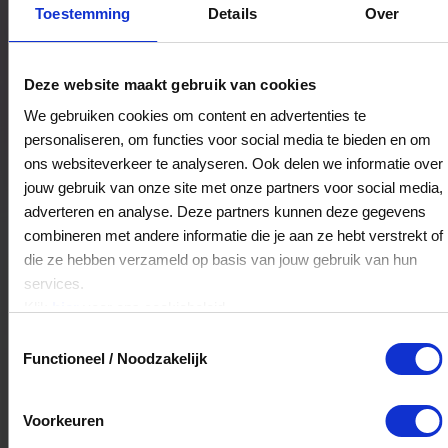
Bestedingslocaties
Toestemming
Details
Over
Deze website maakt gebruik van cookies
Vereniging Ouders, Kinderen en Kanker
We gebruiken cookies om content en advertenties te
Schouwstede 2-b
personaliseren, om functies voor social media te bieden en om
3431JB
Nieuwegein
ons websiteverkeer te analyseren. Ook delen we informatie over
jouw gebruik van onze site met onze partners voor social media,
adverteren en analyse. Deze partners kunnen deze gegevens
Veelgestelde Vragen
combineren met andere informatie die je aan ze hebt verstrekt of
die ze hebben verzameld op basis van jouw gebruik van hun
Kan ik het saldo in delen besteden?
services.
Klik
hier
voor ons cookiebeleid.
Ja, je mag het saldo van je VVV
Toestemmingsselectie
cadeaukaart in delen uitgeven.
Functioneel / Noodzakelijk
Hoelang blijft mijn saldo geldig?
Voorkeuren