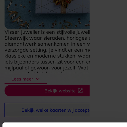
Visser Juwelier is een stijlvolle juwelierszaak in
Steenwijk waar sieraden, horloges en
diamantwerk samenkomen in een warme,
verzorgde setting. Je vindt er een mooie mix van
klassieke en moderne stukken, waardoor er altijd
iets bijzonders tussen zit voor een cadeau, een
mijlpaal of gewoon voor jezelf. Wat deze plek
extra aantrekkelijk maakt, is de combinatie van
Lees meer
verfijnd aanbod en ambacht: ook voor reparaties,
onderhoud, graveren en een persoonlijk
Bekijk website
ontworpen sieraad straalt de zaak vakmanschap
en aandacht uit. Daardoor voelt een bezoek niet
alleen inspirerend, maar ook heel persoonlijk en
vertrouwd.
Bekijk welke kaarten wij accepteren