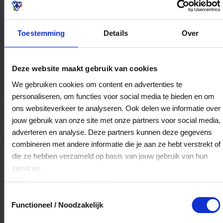
Toestemming
Details
Over
Bestedingslocaties
Deze website maakt gebruik van cookies
We gebruiken cookies om content en advertenties te
personaliseren, om functies voor social media te bieden en om
Visser Juwelier
ons websiteverkeer te analyseren. Ook delen we informatie over
De Wissel 2
jouw gebruik van onze site met onze partners voor social media,
8232DP
Lelystad
adverteren en analyse. Deze partners kunnen deze gegevens
combineren met andere informatie die je aan ze hebt verstrekt of
die ze hebben verzameld op basis van jouw gebruik van hun
Veelgestelde Vragen
services.
Klik
hier
voor ons cookiebeleid.
Hoelang blijft mijn saldo geldig?
Toestemmingsselectie
Functioneel / Noodzakelijk
Het volledige saldo op de VVV cadeaukaart
is minimaal drie jaar geldig.