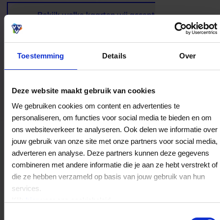
aantrekkelijk voor iedereen die even helemaal uit
de drukte wil stappen en zichzelf een luxe pauze
Bekijk welke kaarten wij accepteren
gunt.
Toestemming
Details
Over
Bestedingslocaties
Deze website maakt gebruik van cookies
We gebruiken cookies om content en advertenties te
personaliseren, om functies voor social media te bieden en om
ons websiteverkeer te analyseren. Ook delen we informatie over
jouw gebruik van onze site met onze partners voor social media,
Vitae Wellnessresort Roosendaal
adverteren en analyse. Deze partners kunnen deze gegevens
De Stok 6
combineren met andere informatie die je aan ze hebt verstrekt of
4703SZ
Roosendaal
die ze hebben verzameld op basis van jouw gebruik van hun
services.
Klik
hier
voor ons cookiebeleid.
Veelgestelde Vragen
Toestemmingsselectie