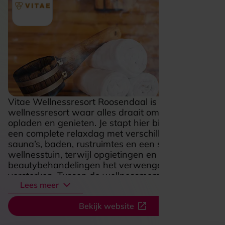
Vitae Wellnessresort Roosendaal is een stijlvol
wellnessresort waar alles draait om vertragen,
opladen en genieten. Je stapt hier binnen voor
een complete relaxdag met verschillende
sauna’s, baden, rustruimtes en een serene
wellnesstuin, terwijl opgietingen en
beautybehandelingen het verwengevoel extra
versterken. Tussen de wellnessmomenten door
Lees meer
schuif je aan in het restaurant voor een frisse
lunch, een uitgebreid diner of iets lekkers om de
Bekijk website
dag ontspannen voort te zetten. De combinatie
van warmte, rust en verzorging maakt deze plek