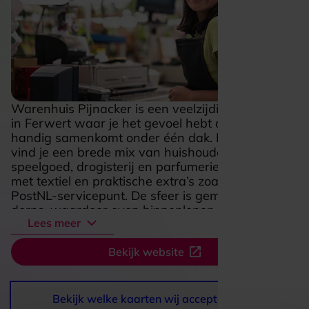
Warenhuis Pijnacker is een veelzijdig warenhuis
in Ferwert waar je het gevoel hebt dat alles
handig samenkomt onder één dak. In de winkel
vind je een brede mix van huishoudelijke spullen,
speelgoed, drogisterij en parfumerie, aangevuld
met textiel en praktische extra’s zoals een
PostNL-servicepunt. De sfeer is gemoedelijk en
dorps, waardoor even binnenlopen al snel
Lees meer
verandert in rustig rondkijken en met iets leuks of
nuttigs weer naar buiten stappen. Juist die
Bekijk website
combinatie van dagelijkse benodigdheden,
cadeaus en verzorgingsproducten maakt deze
zaak aantrekkelijk voor bezoekers die houden
van gemak, variatie en een persoonlijke
Bekijk welke kaarten wij accepteren