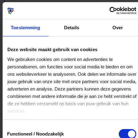
winkelbeleving.
Toestemming
Details
Over
Bestedingslocaties
Deze website maakt gebruik van cookies
We gebruiken cookies om content en advertenties te
personaliseren, om functies voor social media te bieden en om
ons websiteverkeer te analyseren. Ook delen we informatie over
Warenhuis Pijnacker
jouw gebruik van onze site met onze partners voor social media,
Hoofdstraat 46
adverteren en analyse. Deze partners kunnen deze gegevens
9172MP
Ferwert
combineren met andere informatie die je aan ze hebt verstrekt of
die ze hebben verzameld op basis van jouw gebruik van hun
services.
Veelgestelde Vragen
Klik
hier
voor ons cookiebeleid.
Toestemmingsselectie
Kan ik het saldo in delen besteden?
Functioneel / Noodzakelijk