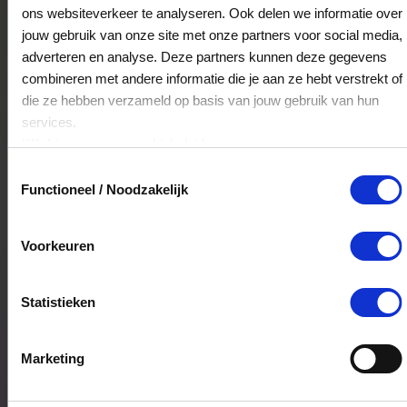
Welkoop Beilen
ons websiteverkeer te analyseren. Ook delen we informatie over
Dambroeken 3
jouw gebruik van onze site met onze partners voor social media,
9411SG
Beilen
adverteren en analyse. Deze partners kunnen deze gegevens
combineren met andere informatie die je aan ze hebt verstrekt of
die ze hebben verzameld op basis van jouw gebruik van hun
services.
Welkoop Roelofarendsveen
Klik
hier
voor ons cookiebeleid.
Zuideinde 3
Toestemmingsselectie
2371BP
Roelofarendsveen
Functioneel / Noodzakelijk
Voorkeuren
Welkoop Zweeloo
Klooster 43
7851AH
Zweeloo
Statistieken
Marketing
Welkoop Zevenhuizen
Noordelijke Dwarsweg 96