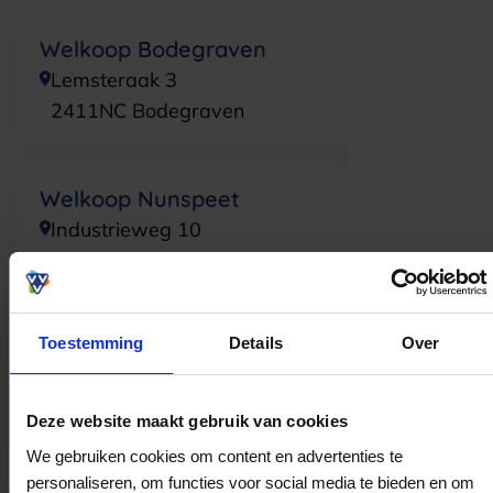
Welkoop Bodegraven
Lemsteraak 3
2411NC
Bodegraven
Welkoop Nunspeet
Industrieweg 10
8071CT
Nunspeet
Toestemming
Details
Over
Welkoop 's-Gravenzande
Koningin Julianaweg 142-a
2691GH
's-Gravenzande
Deze website maakt gebruik van cookies
We gebruiken cookies om content en advertenties te
personaliseren, om functies voor social media te bieden en om