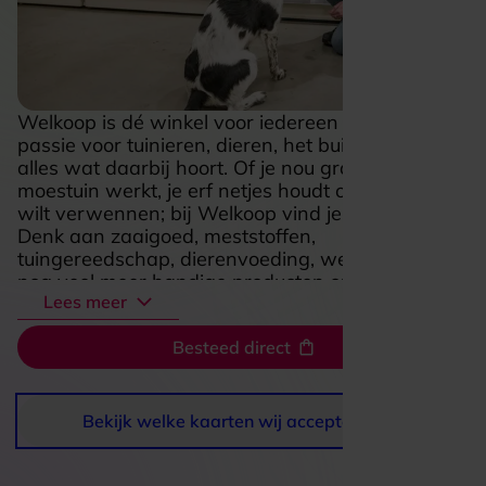
Welkoop is dé winkel voor iedereen met een
passie voor tuinieren, dieren, het buitenleven en
alles wat daarbij hoort. Of je nou graag in de
moestuin werkt, je erf netjes houdt of je huisdier
wilt verwennen; bij Welkoop vind je van alles.
Denk aan zaaigoed, meststoffen,
tuingereedschap, dierenvoeding, werkkleding en
nog veel meer handige producten om het leven in
Lees meer
én om het huis aangenamer te maken.
De winkels staan bekend om hun praktische
Besteed direct
assortiment en deskundige advies, altijd met een
vriendelijke en nuchtere benadering.
Bekijk welke kaarten wij accepteren
Heb je een VVV Cadeaukaart gekregen? Dan kun
je deze besteden aan uiteenlopende artikelen uit
het brede assortiment van Welkoop. Zo maak je