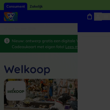
Consument
Zakelijk
ard van het jaar 2026
Winkels, webshops en uitjes
Keuze uit 18.000 locaties
Nieuw: ontwerp gratis een digitale VVV
Cadeaukaart met eigen foto!
Lees meer
>
Welkoop