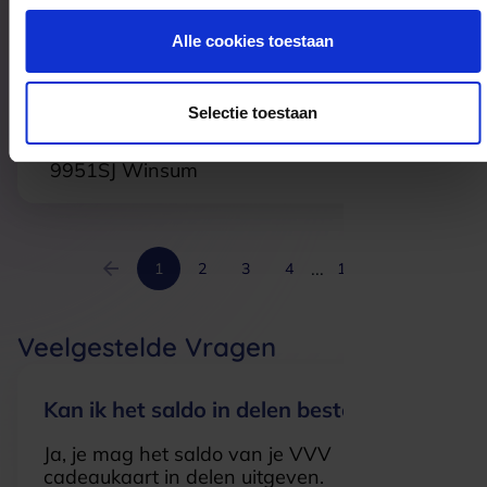
2761GD
Zevenhuizen
Alle cookies toestaan
Welkoop Winsum
Selectie toestaan
Het Aanleg 8
9951SJ
Winsum
...
1
2
3
4
19
Veelgestelde Vragen
Kan ik het saldo in delen besteden?
Ja, je mag het saldo van je VVV
cadeaukaart in delen uitgeven.