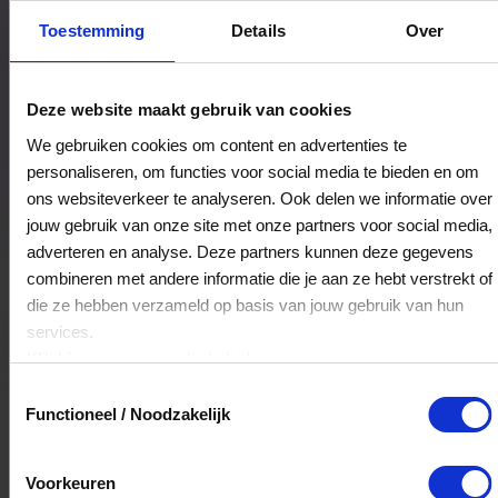
Bestedingslocaties
Toestemming
Details
Over
Wellness Sittard-Fitland Thermen &
Deze website maakt gebruik van cookies
Beauty
We gebruiken cookies om content en advertenties te
personaliseren, om functies voor social media te bieden en om
Milaanstraat 125
ons websiteverkeer te analyseren. Ook delen we informatie over
6135LH
Sittard
jouw gebruik van onze site met onze partners voor social media,
adverteren en analyse. Deze partners kunnen deze gegevens
Veelgestelde Vragen
combineren met andere informatie die je aan ze hebt verstrekt of
die ze hebben verzameld op basis van jouw gebruik van hun
services.
Kan ik het saldo in delen besteden?
Klik
hier
voor ons cookiebeleid.
Ja, je mag het saldo van je VVV
Toestemmingsselectie
cadeaukaart in delen uitgeven.
Functioneel / Noodzakelijk
Voorkeuren
Hoelang blijft mijn saldo geldig?