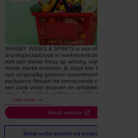
WHISKY WINES & SPIRITS is een sfeervolle
drankspeciaalzaak in winkelcentrum De Schoof,
met een sterke focus op whisky, wijn en andere
mooie sterke dranken. Je stapt hier binnen voor
een zorgvuldig gekozen assortiment, van
exclusieve flessen tot verrassende cadeaus, in
een zaak waar proeven en ontdekken centraal
staan. De winkel voelt toegankelijk en
Lees meer
enthousiast, met veel aandacht voor smaak,
advies en het vinden van iets dat echt bij het
Bekijk website
moment past. Ook proeverijen en whisky-
evenementen horen bij de ervaring, wat deze
plek extra aantrekkelijk maakt voor liefhebbers
én nieuwsgierige bezoekers die iets nieuws willen
Bekijk welke kaarten wij accepteren