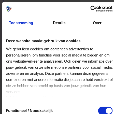
ontdekken.
Toestemming
Details
Over
Bestedingslocaties
Deze website maakt gebruik van cookies
We gebruiken cookies om content en advertenties te
personaliseren, om functies voor social media te bieden en om
ons websiteverkeer te analyseren. Ook delen we informatie over
WHISKY WINES & SPIRITS
jouw gebruik van onze site met onze partners voor social media,
Winkelcentrum De Schoof 126
adverteren en analyse. Deze partners kunnen deze gegevens
3341EB
Hendrik-Ido-Ambacht
combineren met andere informatie die je aan ze hebt verstrekt of
die ze hebben verzameld op basis van jouw gebruik van hun
services.
Veelgestelde Vragen
Klik
hier
voor ons cookiebeleid.
Toestemmingsselectie
Kan ik het saldo in delen besteden?
Functioneel / Noodzakelijk