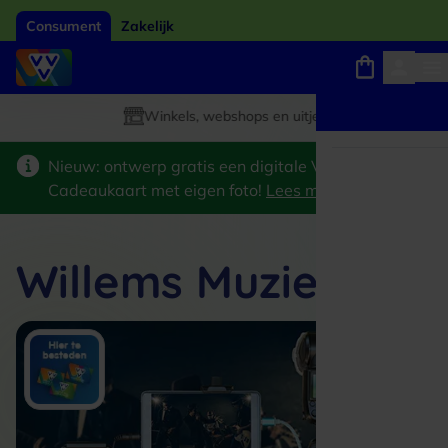
Consument
Zakelijk
Winkels, webshops en uitjes
Giftcard van het jaar 2026
Keuze uit 18.000 locaties
Nieuw: ontwerp gratis een digitale VVV
Cadeaukaart met eigen foto!
Lees meer
>
Willems Muziek