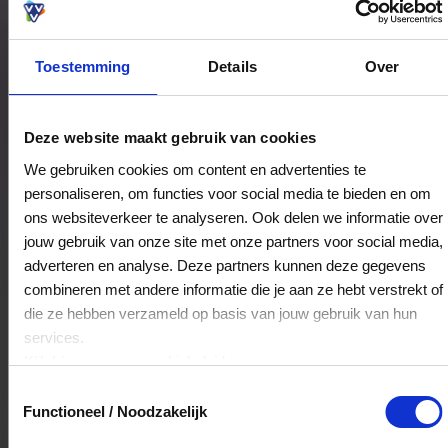
Toestemming
Details
Over
Bestedingslocaties
Deze website maakt gebruik van cookies
We gebruiken cookies om content en advertenties te
personaliseren, om functies voor social media te bieden en om
Willems Muziek
ons websiteverkeer te analyseren. Ook delen we informatie over
Elzaspassage 27
jouw gebruik van onze site met onze partners voor social media,
5701RW
Helmond
adverteren en analyse. Deze partners kunnen deze gegevens
combineren met andere informatie die je aan ze hebt verstrekt of
die ze hebben verzameld op basis van jouw gebruik van hun
Veelgestelde Vragen
services.
Klik
hier
voor ons cookiebeleid.
Hoelang blijft mijn saldo geldig?
Toestemmingsselectie
Functioneel / Noodzakelijk
Het volledige saldo op de VVV cadeaukaart
is minimaal drie jaar geldig.