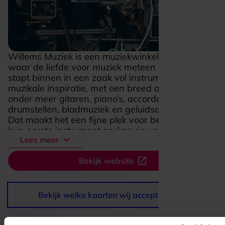
Willems Muziek is een muziekwinkel in Helmond
waar de liefde voor muziek meteen voelbaar is. Je
stapt binnen in een zaak vol instrumenten en
muzikale inspiratie, met een breed aanbod van
onder meer gitaren, piano’s, accordeons,
drumstellen, bladmuziek en geluidsapparatuur.
Dat maakt het een fijne plek voor beginners die
hun eerste instrument zoeken én voor ervaren
Lees meer
muzikanten die gericht willen rondkijken. De sfeer
is persoonlijk en enthousiast, waardoor
Bekijk website
rondneuzen hier net zo leuk is als doelgericht
shoppen. Voor iedereen die graag zelf speelt,
repeteert of zijn geluid naar een hoger niveau wil
tillen, is Willems Muziek een vertrouwd adres
Bekijk welke kaarten wij accepteren
waar muziek echt centraal staat.