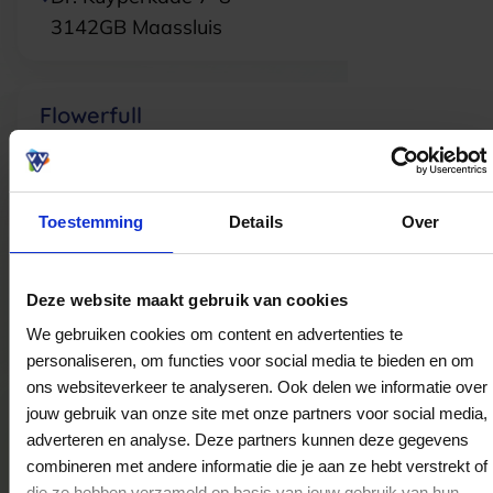
3142GB
Maassluis
Flowerfull
Broenshemweg 2
6269NB
Margraten
Toestemming
Details
Over
Pand 4 Bloemen en Sfeer
Molenweg 4
Deze website maakt gebruik van cookies
8431HN
Oosterwolde
We gebruiken cookies om content en advertenties te
personaliseren, om functies voor social media te bieden en om
ons websiteverkeer te analyseren. Ook delen we informatie over
Mooi Bloemen en Planten Gorinchem
jouw gebruik van onze site met onze partners voor social media,
adverteren en analyse. Deze partners kunnen deze gegevens
Piazza Center 57
combineren met andere informatie die je aan ze hebt verstrekt of
4204BR
Gorinchem
die ze hebben verzameld op basis van jouw gebruik van hun