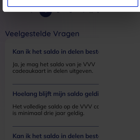
...
1
2
3
4
51
Veelgestelde Vragen
Kan ik het saldo in delen besteden?
Ja, je mag het saldo van je VVV
cadeaukaart in delen uitgeven.
Hoelang blijft mijn saldo geldig?
Het volledige saldo op de VVV cadeaukaart
is minimaal drie jaar geldig.
Kan ik het saldo in delen besteden?