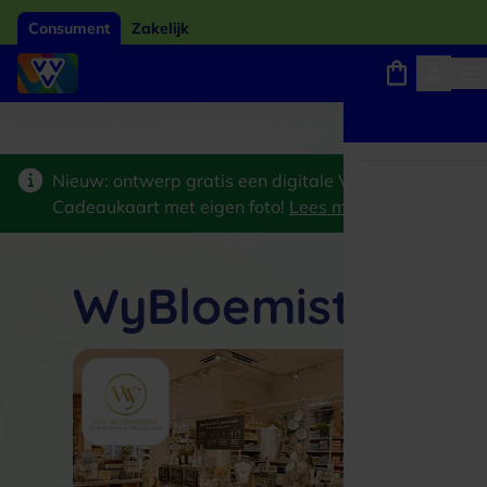
Consument
Zakelijk
ard van het jaar 2026
Winkels, webshops en uitjes
Keuze uit 18.000 locaties
Nieuw: ontwerp gratis een digitale VVV
Cadeaukaart met eigen foto!
Lees meer
>
WyBloemisten