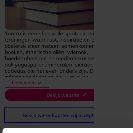
Yantra is een sfeervolle spirituele winkel in
Groningen waar rust, inspiratie en een vleugje
oosterse sfeer meteen samenkomen. Tussen de
boeken, etherische oliën, wierook,
boeddhabeelden en meditatiekussens ontdek je
ook yogaspullen, mineralen, sieraden en mooie
cadeaus die net even anders zijn. De winkel
ademt aandacht en bewust leven, waardoor
Lees meer
rondkijken hier al snel voelt als een klein moment
voor jezelf. Of je nu iets zoekt voor meditatie, een
Bekijk website
warm accent voor in huis of een bijzonder
cadeau, Yantra verrast met een breed en kleurrijk
aanbod dat uitnodigt om op je gemak te dwalen
en nieuwe favorieten te vinden.
Bekijk welke kaarten wij accepteren