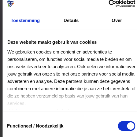
Toestemming
Details
Over
Bestedingslocaties
Deze website maakt gebruik van cookies
We gebruiken cookies om content en advertenties te
personaliseren, om functies voor social media te bieden en om
Yantra
ons websiteverkeer te analyseren. Ook delen we informatie over
Oude Ebbingestraat 61
jouw gebruik van onze site met onze partners voor social media,
9712HD
Groningen
adverteren en analyse. Deze partners kunnen deze gegevens
combineren met andere informatie die je aan ze hebt verstrekt of
die ze hebben verzameld op basis van jouw gebruik van hun
Veelgestelde Vragen
services.
Klik
hier
voor ons cookiebeleid.
Hoelang blijft mijn saldo geldig?
Toestemmingsselectie
Functioneel / Noodzakelijk
Het volledige saldo op de VVV cadeaukaart
is minimaal drie jaar geldig.