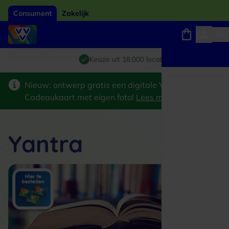
Consument
Zakelijk
Winkels, webshops en uitjes
Giftcard van het jaar 2026
Keuze uit 18.000 locaties
Nieuw: ontwerp gratis een digitale VVV
Cadeaukaart met eigen foto!
Lees meer
>
Yantra