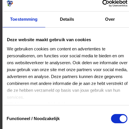
Toestemming
Details
Over
Bestedingslocaties
Deze website maakt gebruik van cookies
We gebruiken cookies om content en advertenties te
personaliseren, om functies voor social media te bieden en om
Yellow Bike
ons websiteverkeer te analyseren. Ook delen we informatie over
Nieuwezijds Kolk 29
jouw gebruik van onze site met onze partners voor social media,
1012PV
Amsterdam
adverteren en analyse. Deze partners kunnen deze gegevens
combineren met andere informatie die je aan ze hebt verstrekt of
die ze hebben verzameld op basis van jouw gebruik van hun
Veelgestelde Vragen
services.
Klik
hier
voor ons cookiebeleid.
Kan ik het saldo in delen besteden?
Toestemmingsselectie
Functioneel / Noodzakelijk
Ja, je mag het saldo van je VVV
cadeaukaart in delen uitgeven.