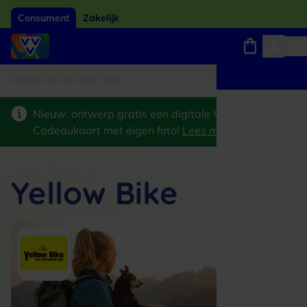
Consument
Zakelijk
tcard van het jaar 2026
Winkels, webshops en uitjes
Keuze uit 18.000 locaties
Nieuw: ontwerp gratis een digitale VVV
Cadeaukaart met eigen foto!
Lees meer
>
Yellow Bike