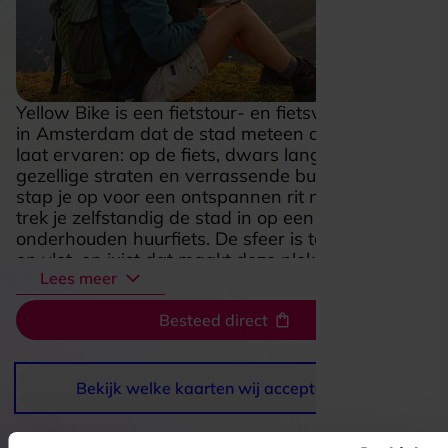
Yellow Bike is een fietstour- en fietsverhuurbedrijf
in Amsterdam dat de stad meteen op z’n leukst
laat ervaren: op de fiets, dwars langs grachten,
gezellige straten en verrassende buurten. Hier
stap je op voor een ontspannen rit met gids of
trek je zelfstandig de stad in op een goed
onderhouden huurfiets. De sfeer is toegankelijk
en vlot, en juist dat maakt deze plek aantrekkelijk
Lees meer
voor bezoekers die Amsterdam niet alleen willen
zien, maar echt willen voelen terwijl ze door de
Besteed direct
stad bewegen.
Bekijk welke kaarten wij accepteren