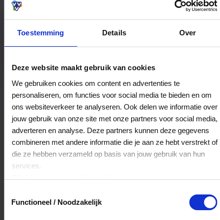
Toestemming
Details
Over
Bestedingslocaties
Deze website maakt gebruik van cookies
We gebruiken cookies om content en advertenties te
personaliseren, om functies voor social media te bieden en om
Zandverhalen
ons websiteverkeer te analyseren. Ook delen we informatie over
J.P. Broekhovenstraat 9
jouw gebruik van onze site met onze partners voor social media,
8081HB
Elburg
adverteren en analyse. Deze partners kunnen deze gegevens
combineren met andere informatie die je aan ze hebt verstrekt of
die ze hebben verzameld op basis van jouw gebruik van hun
Veelgestelde Vragen
services.
Klik
hier
voor ons cookiebeleid.
Kan ik het saldo in delen besteden?
Toestemmingsselectie
Functioneel / Noodzakelijk
Ja, je mag het saldo van je VVV
cadeaukaart in delen uitgeven.