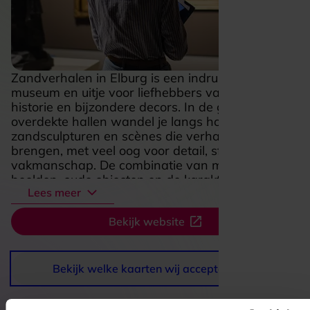
Zandverhalen in Elburg is een indrukwekkend
museum en uitje voor liefhebbers van kunst,
historie en bijzondere decors. In de grote
overdekte hallen wandel je langs honderden
zandsculpturen en scènes die verhalen tot leven
brengen, met veel oog voor detail, sfeer en
vakmanschap. De combinatie van monumentale
beelden, oude objecten en de karaktervolle
Lees meer
setting van de voormalige blikfabriek maakt een
bezoek verrassend en meeslepend. Verwacht
Bekijk website
geen standaard tentoonstelling, maar een route
vol kijkplezier, verwondering en fotomomenten,
waar je rustig doorheen struint en steeds weer
iets nieuws ontdekt. Juist die mix van kunst,
Bekijk welke kaarten wij accepteren
verhaal en ambiance maakt Zandverhalen tot
een plek die echt bijblijft.