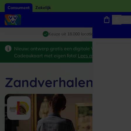
Consument
Zakelijk
Winkels, webshops en uitjes
Giftcard van het jaar 2026
Keuze uit 18.000 locaties
Nieuw: ontwerp gratis een digitale VVV
Cadeaukaart met eigen foto!
Lees meer
>
Zandverhalen