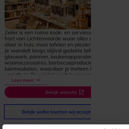
Zeiler is een ruime kook- en servieswinkel in het
hart van Lichtenvoorde waar alles draait om
sfeer in huis, mooi tafelen en plezier in de keuken.
Je wandelt langs stijlvol gedekte tafels, servies,
glaswerk, pannen, keukenapparaten,
woonaccessoires, barbecueproducten en
tuinmeubelen, waardoor je meteen ideeën opdoet
voor thuis. De winkel voelt inspirerend en
Lees meer
compleet, met volop aandacht voor kwaliteit en
gebruiksgemak. Ook workshops en
Bekijk website
demonstraties geven een extra leuke, praktische
touch aan een bezoek.
Bekijk welke kaarten wij accepteren