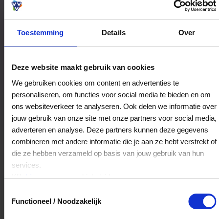
Toestemming
Details
Over
Bestedingslocaties
Deze website maakt gebruik van cookies
We gebruiken cookies om content en advertenties te
personaliseren, om functies voor social media te bieden en om
Zeiler
ons websiteverkeer te analyseren. Ook delen we informatie over
Rapenburgsestraat 32
jouw gebruik van onze site met onze partners voor social media,
7131CZ
Lichtenvoorde
adverteren en analyse. Deze partners kunnen deze gegevens
combineren met andere informatie die je aan ze hebt verstrekt of
die ze hebben verzameld op basis van jouw gebruik van hun
Veelgestelde Vragen
services.
Klik
hier
voor ons cookiebeleid.
Kan ik het saldo in delen besteden?
Toestemmingsselectie
Functioneel / Noodzakelijk
Ja, je mag het saldo van je VVV
cadeaukaart in delen uitgeven.