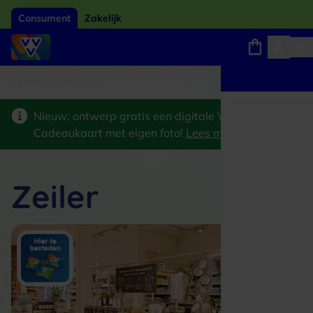
Consument
Zakelijk
ard van het jaar 2026
Winkels, webshops en uitjes
Keuze uit 18.000 locaties
Nieuw: ontwerp gratis een digitale VVV
Cadeaukaart met eigen foto!
Lees meer
>
Zeiler