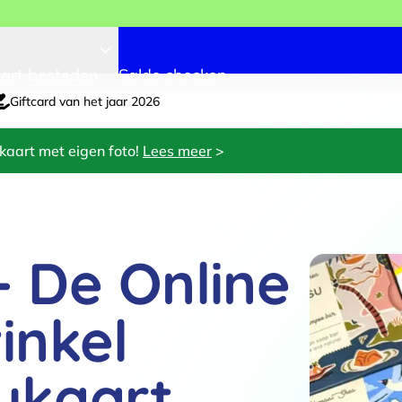
art besteden
Saldo checken
Giftcard van het jaar 2026
kaart met eigen foto!
Lees meer
>
- De Online
inkel
ukaart