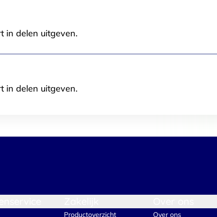
Selectie toestaan
A
t in delen uitgeven.
t in delen uitgeven.
enservice
Zakelijk
Over ons
Productoverzicht
Over ons