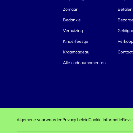
Zomaar
Betalen
Bedankje
Bezorg
Verhuizing
Geldigh
Kinderfeestje
Verkoo
Kraamcadeau
Contact
Alle cadeaumomenten
Algemene voorwaarden
Privacy beleid
Cookie informatie
Revie