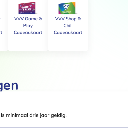
r
VVV Game &
VVV Shop &
Play
Chill
Details
t
Cadeaukaart
Cadeaukaart
 van cookies
t en advertenties te personaliseren, om functies voor social media
Ook delen we informatie over jouw gebruik van onze site met onze pa
rtners kunnen deze gegevens combineren met andere informatie die j
van jouw gebruik van hun services.
gen
.
Voorkeuren
Statistieken
s minimaal drie jaar geldig.