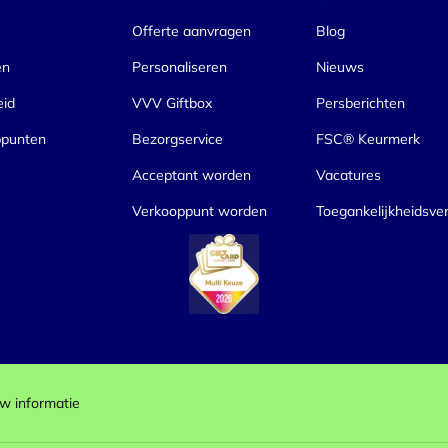
Offerte aanvragen
Blog
en
Personaliseren
Nieuws
eid
VVV Giftbox
Persberichten
ppunten
Bezorgservice
FSC® Keurmerk
Acceptant worden
Vacatures
Verkooppunt worden
Toegankelijkheidsver
w informatie