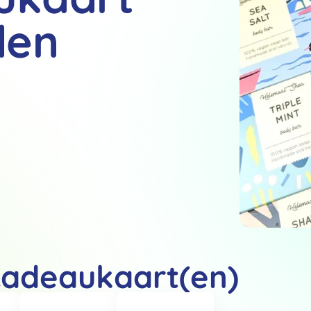
den
cadeaukaart(en)