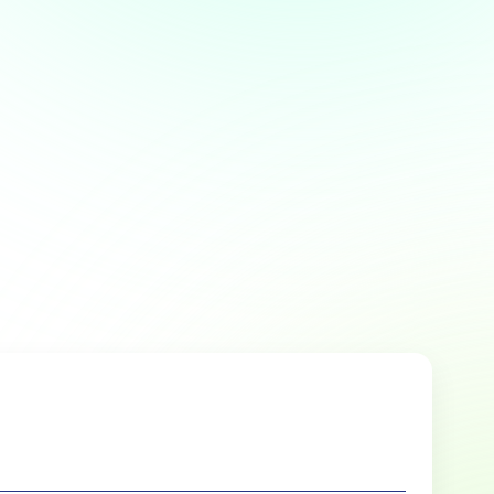
Over
 te bieden en om ons
rtners voor social media,
e aan ze hebt verstrekt of die
Marketing