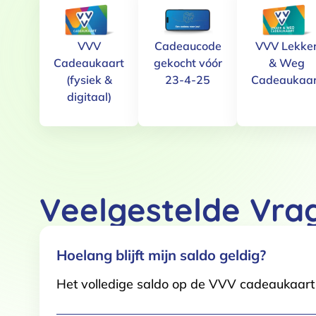
VVV
Cadeaucode
VVV Lekke
Cadeaukaart
gekocht vóór
& Weg
Toestemming
(fysiek &
23-4-25
Cadeaukaar
digitaal)
Deze website maakt gebruik
We gebruiken cookies om conten
websiteverkeer te analyseren. 
adverteren en analyse. Deze pa
ze hebben verzameld op basis 
Veelgestelde Vra
Klik
hier
voor ons cookiebeleid
Toestemmingsselectie
Hoelang blijft mijn saldo geldig?
Functioneel / Noodzakelijk
Het volledige saldo op de VVV cadeaukaart i