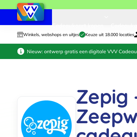
Cadeaukaart kopen
Cadeauka
Winkels, webshops en uitjes
Keuze uit 18.000 locaties
Nieuw: ontwerp gratis een digitale VVV Cadeau
Zepig 
Zeepw
cadea