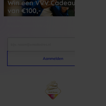
Win een VVV Cadeaukaart
van €100,-
Elke maand kiezen wij een winnaar uit alle 
nieuwe aanmeldingen voor de nieuwsbrief
E-mailadres
Aanmelden