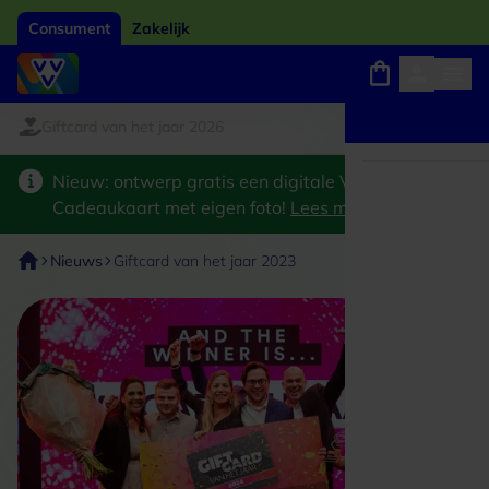
Consument
Zakelijk
card van het jaar 2026
Winkels, webshops en uitjes
Keuze uit 18.000 locaties
Nieuw: ontwerp gratis een digitale VVV
Cadeaukaart met eigen foto!
Lees meer
>
Nieuws
Giftcard van het jaar 2023