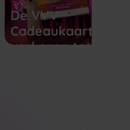
De VVV
Cadeaukaart is
verkozen tot dé
Multikeuze
Cadeaukaart en
Overall Favoriet
van 2023