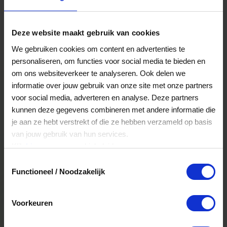
dan ook ontzettend blij dat we er dit jaar de titel
'Overall Favoriet' aan mogen toevoegen.
Deze website maakt gebruik van cookies
VVV cadeaukaarten aan het woord
We gebruiken cookies om content en advertenties te
“Wij zijn bijzonder blij dat consumenten onze
personaliseren, om functies voor social media te bieden en
VVV Cadeaukaart als beste hebben gekozen. De
om ons websiteverkeer te analyseren. Ook delen we
combinatie van de lange geldigheid van de
informatie over jouw gebruik van onze site met onze partners
cadeaukaart en de brede besteedbaarheid bij
voor social media, adverteren en analyse. Deze partners
17.000 verschillende winkels en webshops,
restaurants en voor allerlei belevenissen is uniek.
kunnen deze gegevens combineren met andere informatie die
Consumenten waarderen dat door op ons te
je aan ze hebt verstrekt of die ze hebben verzameld op basis
stemmen”, aldus Linda de Lange, Commercieel
van jouw gebruik van hun services.
Manager bij VVV cadeaukaarten.
Klik
hier
voor ons cookiebeleid.
Linda de Lange: “Wij zijn trots dat wij de
Toestemmingsselectie
prestigieuze titel ‘Giftcard van het Jaar’ ook dit
Functioneel / Noodzakelijk
jaar weer mogen voortzetten. Steeds meer
consumenten ervaren de oneindige
mogelijkheden met de VVV Cadeaukaart.
Voorkeuren
Dank aan iedereen voor het uitbrengen van hun