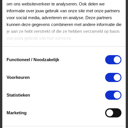
om ons websiteverkeer te analyseren. Ook delen we
informatie over jouw gebruik van onze site met onze partners
voor social media, adverteren en analyse. Deze partners
kunnen deze gegevens combineren met andere informatie die
je aan ze hebt verstrekt of die ze hebben verzameld op basis
Waarom een lokale
van jouw gebruik van hun services.
cadeaukaart
Klik
hier
voor ons cookiebeleid.
Toestemmingsselectie
Lokale cadeaukaarten zorgen ervoor dat
Functioneel / Noodzakelijk
bestedingen binnen de stad blijven. Dat versterkt
de lokale economie en stimuleert samenwerking
tussen ondernemers. De Haagse versie geeft
Voorkeuren
daar een extra impuls aan, doordat het ontwerp
én de positionering volledig zijn afgestemd op de
Statistieken
stad.
Het resultaat? Een cadeau dat lokaal
ondernemerschap ondersteunt, binding met de
Marketing
stad vergroot en geschikt is voor zowel inwoners
als bezoekers.