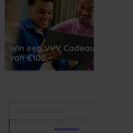
Win een VVV Cadeaukaart 
van €100,-
Elke maand kiezen wij een winnaar uit alle 
nieuwe aanmeldingen voor de nieuwsbrief
E-mailadres
Aanmelden