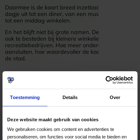
Daarmee is de kaart breed inzetbaar: van een
dagje uit tot een diner, van een museumbezoek
tot een middag winkelen.
En het blijft niet bij grote namen. De kaart is juist
ook te besteden bij kleinere winkeliers, horeca en
recreatiebedrijven. Hoe meer ondernemers zich
aansluiten, hoe waardevoller de kaart wordt voor
de stad.
Toestemming
Details
Over
Deze website maakt gebruik van cookies
We gebruiken cookies om content en advertenties te
personaliseren, om functies voor social media te bieden en