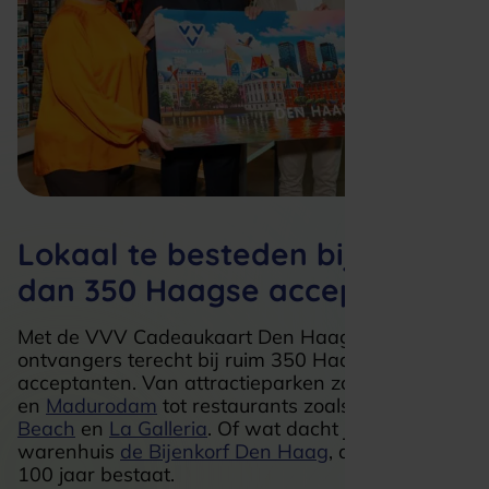
Lokaal te besteden bij meer
dan 350 Haagse acceptanten
Met de VVV Cadeaukaart Den Haag kunnen
ontvangers terecht bij ruim 350 Haagse
acceptanten. Van attractieparken zoals
Drievliet
en
Madurodam
tot restaurants zoals
Manta
Beach
en
La Galleria
. Of wat dacht je van het
warenhuis
de Bijenkorf Den Haag
, die dit jaar
100 jaar bestaat.