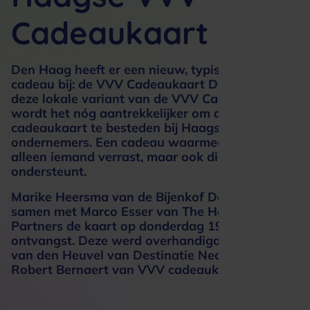
Cadeaukaart
Den Haag heeft er een nieuw, typisch Haags
cadeau bij: de VVV Cadeaukaart Den Haag. Met
deze lokale variant van de VVV Cadeaukaart
wordt het nóg aantrekkelijker om de
cadeaukaart te besteden bij Haagse
ondernemers. Een cadeau waarmee je niet
alleen iemand verrast, maar ook direct de stad
ondersteunt.
Marike Heersma van de Bijenkof Den Haag nam
samen met Marco Esser van The Hague &
Partners de kaart op donderdag 19 februari in
ontvangst. Deze werd overhandigd door Eefke
van den Heuvel van Destinatie Nederland en
Robert Bernaert van VVV cadeaukaarten.