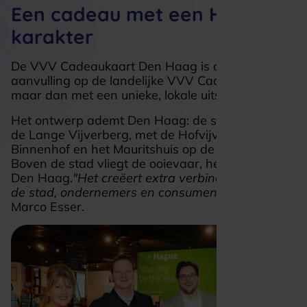
Een cadeau met een Haags
karakter
De VVV Cadeaukaart Den Haag is ontwikkeld als
aanvulling op de landelijke VVV Cadeaukaart,
maar dan met een unieke, lokale uitstraling.
Het ontwerp ademt Den Haag: de skyline vanaf
de Lange Vijverberg, met de Hofvijver, het
Binnenhof en het Mauritshuis op de voorgrond.
Boven de stad vliegt de ooievaar, hét icoon van
Den Haag.
"Het creëert extra verbinding tussen
de stad, ondernemers en consumenten"
, aldus
Marco Esser.