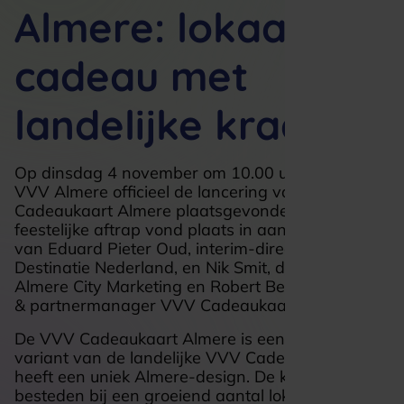
Almere: lokaal
cadeau met
landelijke kracht
Op dinsdag 4 november om 10.00 uur heeft bij
VVV Almere officieel de lancering van de VVV
Cadeaukaart Almere plaatsgevonden. De
feestelijke aftrap vond plaats in aanwezigheid
van Eduard Pieter Oud, interim-directeur van
Destinatie Nederland, en Nik Smit, directeur van
Almere City Marketing en Robert Bernaert, retail
& partnermanager VVV Cadeaukaarten.
De VVV Cadeaukaart Almere is een lokale
variant van de landelijke VVV Cadeaukaart en
heeft een uniek Almere-design. De kaart is te
besteden bij een groeiend aantal lokale winkels,