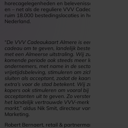
horecagelegenheden en belevenissen in Almere,
en – net als de reguliere VVV Cadeaukaart – bij
ruim 18.000 bestedingslocaties in heel
Nederland.
“
De VVV Cadeaukaart Almere is een prachtig
cadeau om te geven, landelijk besteedbaar maar
met een Almeerse uitstraling. Wij zullen de
komende periode ook steeds meer lokale
ondernemers, met name in de sector
vrijetijdsbeleving, stimuleren om zich aan te
sluiten als acceptant, zodat de kaart ook echt iets
extra’s voor de stad betekent. Wij zullen de
kopers ook stimuleren om vooral bij Almeerse
acceptanten uit te geven. Zo versterken we met
het landelijk vertrouwde VVV-merk ook de lokale
markt,
” aldus Nik Smit, directeur van Almere City
Marketing.
Robert Bernaert, retail & partnermanager VVV