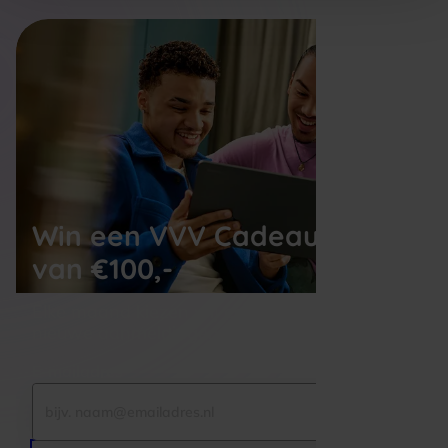
Win een VVV Cadeaukaart
van €100,-
Elke maand kiezen wij een winnaar uit alle 
nieuwe aanmeldingen voor de nieuwsbrief
E-mailadres