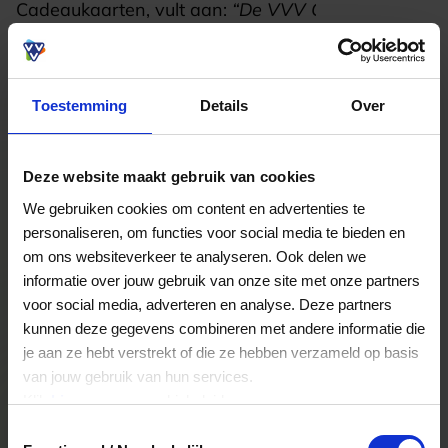
Cadeaukaarten, vult aan:
“De VVV Cadeaukaart
Almere creëert een unieke verbinding tussen
gemeente, ondernemers en consumenten. Het is
een krachtig middel om lokaal ondernemerschap
te stimuleren en tegelijkertijd inwoners en
Toestemming
Details
Over
bezoekers actief bij de stad te betrekken. De VVV
Cadeaukaart Lokaal is een symbool van
verbondenheid.”
Deze website maakt gebruik van cookies
We gebruiken cookies om content en advertenties te
personaliseren, om functies voor social media te bieden en
om ons websiteverkeer te analyseren. Ook delen we
informatie over jouw gebruik van onze site met onze partners
voor social media, adverteren en analyse. Deze partners
kunnen deze gegevens combineren met andere informatie die
je aan ze hebt verstrekt of die ze hebben verzameld op basis
van jouw gebruik van hun services.
Klik
hier
voor ons cookiebeleid.
Toestemmingsselectie