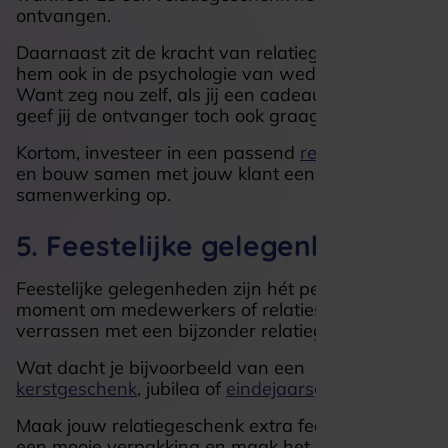
ontvangen.
Daarnaast zit de kracht van relatiegeschenken
hem ook in de psychologie van wederkerigheid.
Want zeg nou zelf, als jij een cadeau ontvangt,
geef jij de ontvanger toch ook graag iets terug?
Kortom, investeer in een passend
relatiegeschenk
en bouw samen met jouw klant een langdurige
samenwerking op.
5. Feestelijke gelegenheden
Feestelijke gelegenheden zijn hét perfecte
moment om medewerkers of relaties te
verrassen met een bijzonder relatiegeschenk.
Wat dacht je bijvoorbeeld van een
kerstgeschenk
, jubilea of
eindejaarsgeschenk
?
Maak jouw relatiegeschenk extra feestelijk met
een mooie verpakking en maak het persoonlijk