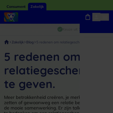
Consument
Zakelijk
Winkels, webshops en uitjes
Giftcard van het jaar 2026
Keuze uit 18.000 locaties
Zakelijk
Blog
5 redenen om relatiegeschenken te geven
5 redenen om
relatiegeschenken
te geven.
Meer betrokkenheid creëren, je merk op de kaart
zetten of gewoonweg een relatie bedanken voor
de mooie samenwerking. Er zijn talloze redenen