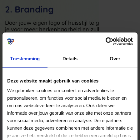
2. Branding
Door jouw eigen logo of huisstijl te gebruiken zorg
je voor meer herkenbaarheid en zullen
(potentiële) opdrachtgevers of partners je niet
snel vergeten. Dit zijn 3 tips om jouw
gepersonaliseerde relatiegeschenk nóg sterker te
maken:
Toestemming
Details
Over
1. Verleiden met een mooie verpakking
Het oog wilt immers ook wat toch? De verpakking
is het eerste wat de ontvanger ziet en is dus
Deze website maakt gebruik van cookies
minstens net zo belangrijk als het
We gebruiken cookies om content en advertenties te
relatiegeschenk zelf.
personaliseren, om functies voor social media te bieden en
2. Voeg een persoonlijk bericht toe
om ons websiteverkeer te analyseren. Ook delen we
Laat weten dat jullie relatie echt belangrijk is.
informatie over jouw gebruik van onze site met onze partners
Kies alsjeblieft niet voor standaard teksten, maar
voor social media, adverteren en analyse. Deze partners
steek echt even tijd in een persoonlijk bericht.
kunnen deze gegevens combineren met andere informatie die
3. Bel de ontvanger na
je aan ze hebt verstrekt of die ze hebben verzameld op basis