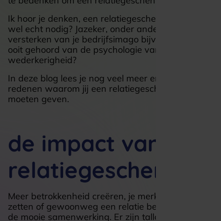
te bedenken om een relatiegeschenk te geven.
Ik hoor je denken, een relatiegeschenk.. is dat nou
wel echt nodig? Jazeker, onder andere voor het
versterken van je bedrijfsimago bijvoorbeeld. En
ooit gehoord van de psychologie van
wederkerigheid?
In deze blog lees je nog veel meer en delen we 5
redenen waarom jij een relatiegeschenk zou
moeten geven.
de impact van
relatiegeschenken
Meer betrokkenheid creëren, je merk op de kaart
zetten of gewoonweg een relatie bedanken voor
de mooie samenwerking. Er zijn talloze redenen